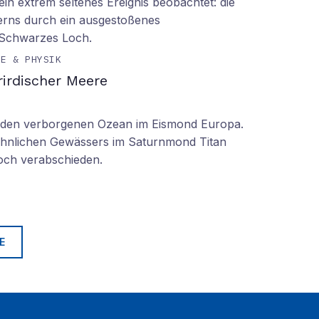
n extrem seltenes Ereignis beobachtet: die
erns durch ein ausgestoßenes
 Schwarzes Loch.
IE & PHYSIK
irdischer Meere
n den verborgenen Ozean im Eismond Europa.
 ähnlichen Gewässers im Saturnmond Titan
doch verabschieden.
E