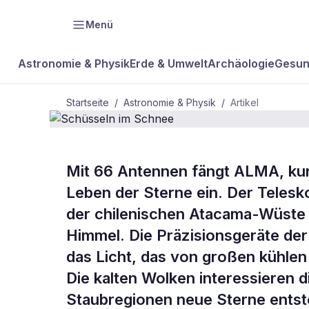
Menü
Astronomie & Physik
Erde & Umwelt
Archäologie
Gesun
Startseite
/
Astronomie & Physik
/
Artikel
ASTRONOMIE & PHYSIK
Mit 66 Antennen fängt ALMA, kurz
Schüsseln i
Leben der Sterne ein. Der Teles
der chilenischen Atacama-Wüste u
Schnee
Himmel. Die Präzisionsgeräte de
das Licht, das von großen kühlen
Die kalten Wolken interessieren 
Staubregionen neue Sterne entste