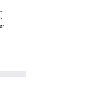
-
e
er