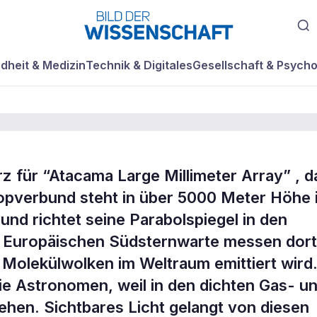
dheit & Medizin
Technik & Digitales
Gesellschaft & Psycho
 für “Atacama Large Millimeter Array” , d
m
kopverbund steht in über 5000 Meter Höhe 
nd richtet seine Parabolspiegel in den
r Europäischen Südsternwarte messen dort
 Molekülwolken im Weltraum emittiert wird
die Astronomen, weil in den dichten Gas- u
hen. Sichtbares Licht gelangt von diesen