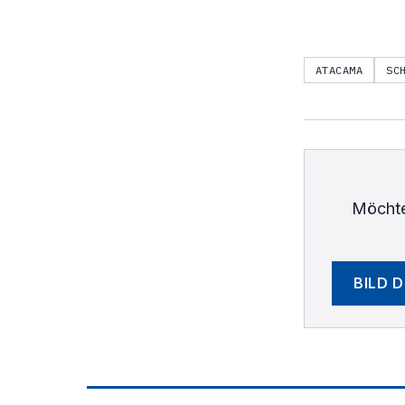
ATACAMA
SC
Möchte
BILD 