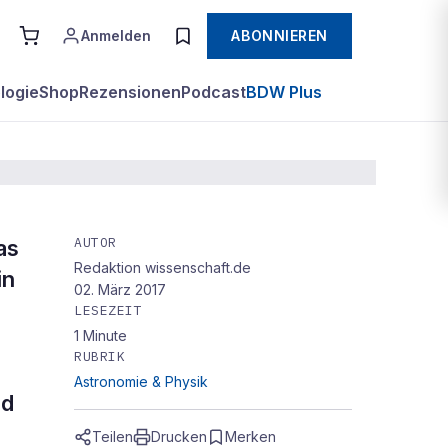
Anmelden
ABONNIEREN
logie
Shop
Rezensionen
Podcast
BDW Plus
AUTOR
as
Redaktion wissenschaft.de
in
02. März 2017
LESEZEIT
1
Minute
RUBRIK
.
Astronomie & Physik
nd
Teilen
Drucken
Merken