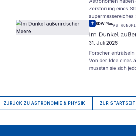
Astronomen haben ei
Zerstörung eines St
supermassereiches
BDW Plus
ASTRONOM
Im Dunkel außer
31. Juli 2026
Forscher enträtsel
Von der Idee eines
mussten sie sich je
← ZURÜCK ZU
ASTRONOMIE & PHYSIK
ZUR STARTSEIT