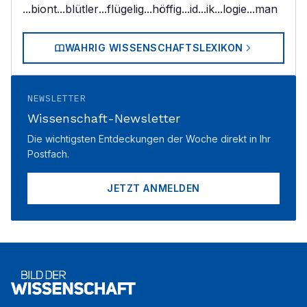
...biont
...blütler
...flügelig
...höffig
...id
...ik
...logie
...man
WAHRIG WISSENSCHAFTSLEXIKON
NEWSLETTER
Wissenschaft-Newsletter
Die wichtigsten Entdeckungen der Woche direkt in Ihr
Postfach.
JETZT ANMELDEN