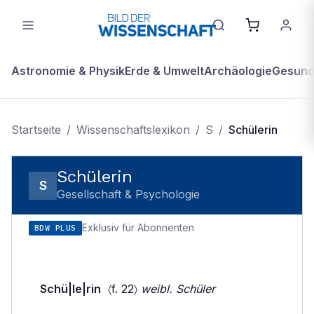
Astronomie & Physik
Erde & Umwelt
Archäologie
Gesundh
Startseite
/
Wissenschaftslexikon
/
S
/
Schülerin
Schülerin
S
Gesellschaft & Psychologie
Exklusiv für Abonnenten
BDW PLUS
Schü|le|rin
〈f. 22〉
weibl. Schüler