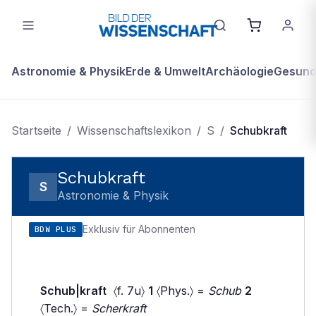
Astronomie & Physik
Erde & Umwelt
Archäologie
Gesundh
Startseite
/
Wissenschaftslexikon
/
S
/
Schubkraft
Schubkraft
S
Astronomie & Physik
Exklusiv für Abonnenten
BDW PLUS
Schub|kraft
〈f. 7u〉
1
〈Phys.〉 =
Schub
2
〈Tech.〉 =
Scherkraft