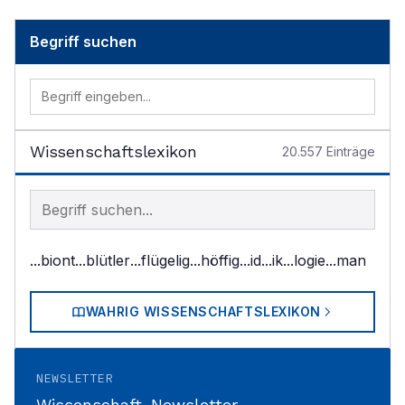
Begriff suchen
Wissenschaftslexikon
20.557
Einträge
Begriff im Lexikon suchen
...biont
...blütler
...flügelig
...höffig
...id
...ik
...logie
...man
WAHRIG WISSENSCHAFTSLEXIKON
NEWSLETTER
Wissenschaft-Newsletter