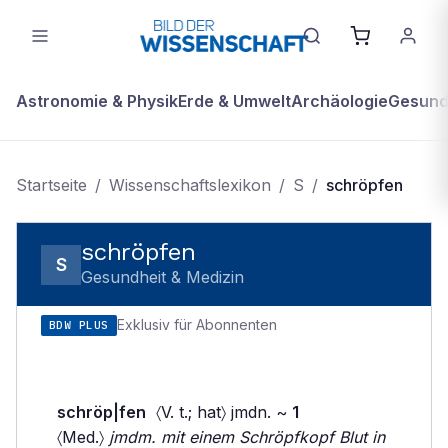
Astronomie & Physik
Erde & Umwelt
Archäologie
Gesundh
Startseite
/
Wissenschaftslexikon
/
S
/
schröpfen
schröpfen
S
Gesundheit & Medizin
Exklusiv für Abonnenten
BDW PLUS
schröp|fen
〈V. t.; hat〉 jmdn. ~
1
〈Med.〉
jmdm. mit einem Schröpfkopf Blut in