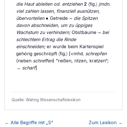
die Haut ableiten od. entziehen
2
〈fig.〉
jmdn.
viel zahlen lassen, finanziell ausnützen,
übervorteilen
● Getreide ~
die Spitzen
davon abschneiden, um zu üppiges
Wachstum zu verhindern;
Obstbäume ~
bei
schlechtem Ertrag die Rinde
einschneiden;
er wurde beim Kartenspiel
gehörig geschröpft 〈fig.〉 [<mhd.
schrepfen
(neben
schreffen
) ”reißen, ritzen, kratzen“;
→
scharf
]
Quelle:
Wahrig Wissenschaftslexikon
← Alle Begriffe mit „
S
“
Zum Lexikon →