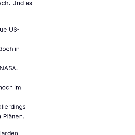
isch. Und es
eue US-
doch in
 NASA.
noch im
llerdings
n Plänen.
liarden