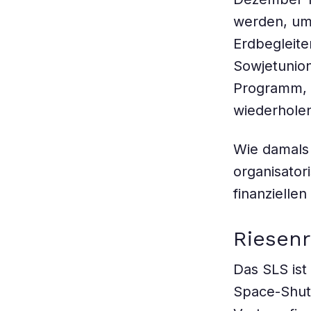
werden, um
Erdbegleite
Sowjetunion
Programm, d
wiederhole
Wie damals 
organisator
finanzielle
Riesen
Das SLS ist
Space-Shutt