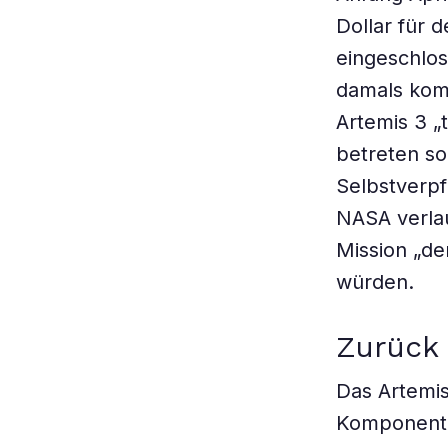
Dollar für 
eingeschlo
damals komm
Artemis 3 „
betreten so
Selbstverpfl
NASA verlau
Mission „de
würden.
Zurück
Das Artemi
Komponent