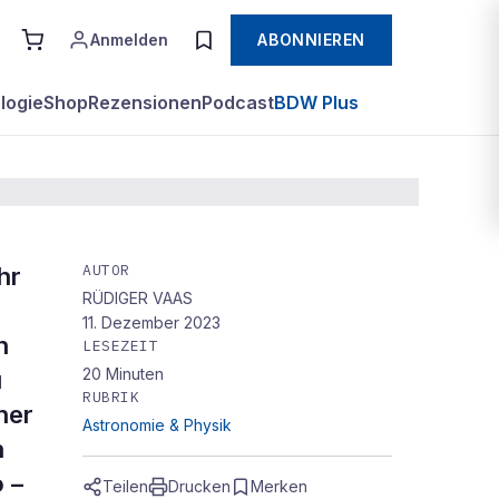
Anmelden
ABONNIEREN
logie
Shop
Rezensionen
Podcast
BDW Plus
AUTOR
hr
RÜDIGER VAAS
11. Dezember 2023
n
LESEZEIT
20
Minuten
u
RUBRIK
her
Astronomie & Physik
h
 –
Teilen
Drucken
Merken