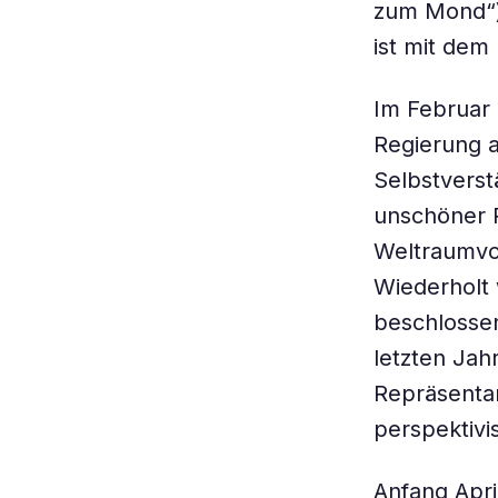
zum Mond“).
ist mit dem
Im Februar
Regierung 
Selbstverst
unschöner 
Weltraumvo
Wiederholt
beschlosse
letzten Jah
Repräsentan
perspektivi
Anfang Apri