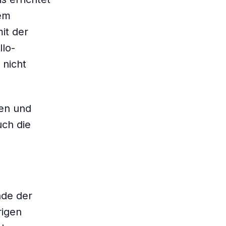
em
it der
lo-
 nicht
hen und
uch die
nde der
rigen