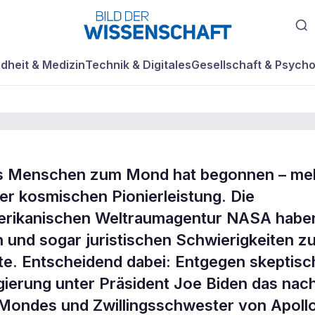
dheit & Medizin
Technik & Digitales
Gesellschaft & Psycho
s Menschen zum Mond hat begonnen – me
er kosmischen Pionierleistung. Die
Schritt zum
erikanischen Weltraumagentur NASA habe
n und sogar juristischen Schwierigkeiten z
te. Entscheidend dabei: Entgegen skeptisc
ierung unter Präsident Joe Biden das nac
 Mondes und Zwillingsschwester von Apollo