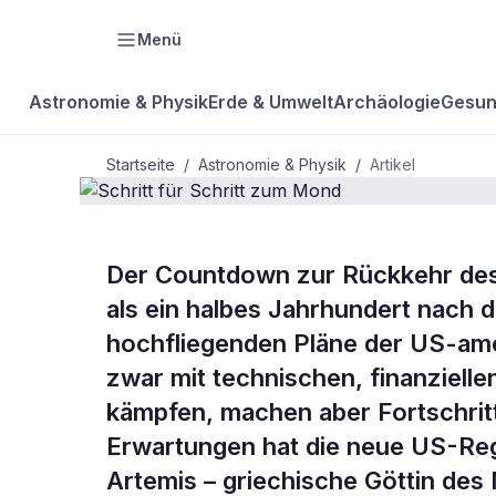
Menü
Astronomie & Physik
Erde & Umwelt
Archäologie
Gesun
Startseite
/
Astronomie & Physik
/
Artikel
Der Countdown zur Rückkehr de
BDW Plus
ASTRONOMIE & PHYSIK
als ein halbes Jahrhundert nach d
Schritt für 
hochfliegenden Pläne der US-am
zwar mit technischen, finanzielle
Mond
kämpfen, machen aber Fortschrit
Erwartungen hat die neue US-Reg
Artemis – griechische Göttin des