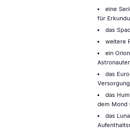
eine Ser
für Erkundu
das Spac
weitere 
ein Orio
Astronauten
das Euro
Versorgung
das Huma
dem Mond u
das Luna
Aufenthalts