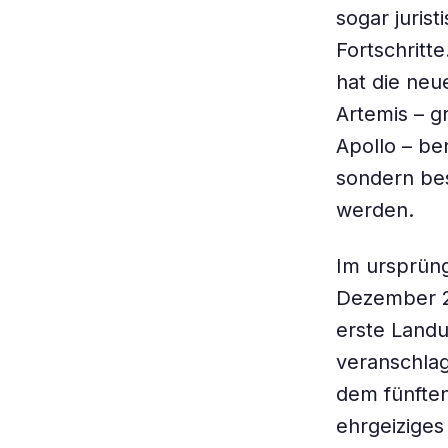
sogar juris
Fortschritt
hat die neu
Artemis – g
Apollo – be
sondern bes
werden.
Im ursprüng
Dezember 20
erste Land
veranschlag
dem fünften
ehrgeiziges