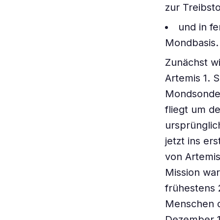
zur Treibst
und in f
Mondbasis.
Zunächst w
Artemis 1. 
Mondsonden
fliegt um d
ursprüngli
jetzt ins e
von Artemi
Mission war
frühestens 
Menschen de
Dezember 19