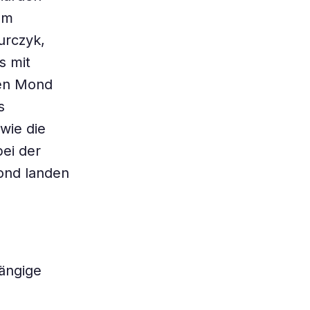
mm
urczyk,
s mit
den Mond
s
 wie die
bei der
ond landen
ängige