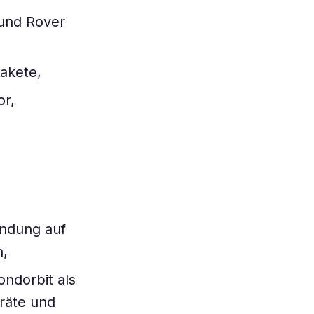
 und Rover
akete,
or,
andung auf
n,
ndorbit als
räte und