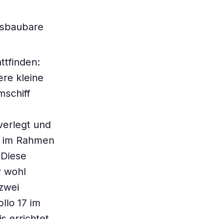
usbaubare
ttfinden:
ere kleine
schiff
verlegt und
en im Rahmen
 Diese
r wohl
zwei
llo 17 im
s errichtet