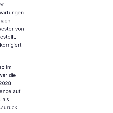
er
rwartungen
 nach
wester von
stellt,
orrigiert
mp im
war die
 2028
Pence auf
 als
 „Zurück