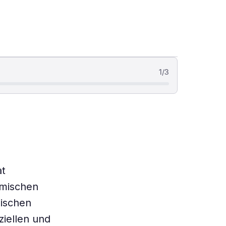
1
/
3
at
smischen
nischen
iellen und