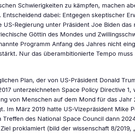
tischen Schwierigkeiten zu kämpfen, machen ab
e. Entscheidend dabei: Entgegen skeptischer E
e US-Regierung unter Präsident Joe Biden das
riechische Göttin des Mondes und Zwillingssch
nannte Programm Anfang des Jahres nicht einge
tärkt. Nur das überambitionierte Tempo muss k
lichen Plan, der von US-Präsident Donald Tru
17 unterzeichneten Space Policy Directive 1, 
ung von Menschen auf dem Mond für das Jahr
t. Im März 2019 hatte US-Vizepräsident Mike 
 Treffen des National Space Council dann 2024
 Ziel proklamiert (bild der wissenschaft 8/2019,