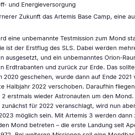
off- und Energieversorgung
ernerer Zukunft das Artemis Base Camp, eine a
ird eine unbemannte Testmission zum Mond sta
Sie ist der Erstflug des SLS. Dabei werden mehr
 ausgesetzt, und ein unbemanntes Orion-Raum
en Erdtrabanten und zurück zur Erde. Das sollte
ch 2020 geschehen, wurde dann auf Ende 2021 
rste Halbjahr 2022 verschoben. Daraufhin flieg
s 2 erstmals wieder Astronauten um den Mond.
 zunächst für 2022 veranschlagt, wird nun abe
2023 möglich sein. Mit Artemis 3 werden dann 
n Mond betreten – die erste Landung seit Apo
72. Bei weiteren Missionen soll eine Mondbasi