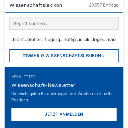
Wissenschaftslexikon
20.557
Einträge
Begriff im Lexikon suchen
...biont
...blütler
...flügelig
...höffig
...id
...ik
...logie
...man
WAHRIG WISSENSCHAFTSLEXIKON
NEWSLETTER
Wissenschaft-Newsletter
Die wichtigsten Entdeckungen der Woche direkt in Ihr
Postfach.
JETZT ANMELDEN