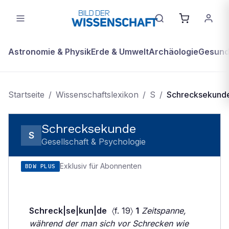
Astronomie & Physik
Erde & Umwelt
Archäologie
Gesundh
Startseite
/
Wissenschaftslexikon
/
S
/
Schrecksekund
Schrecksekunde
S
Gesellschaft & Psychologie
Exklusiv für Abonnenten
BDW PLUS
Schreck|se|kun|de
〈f. 19〉
1
Zeitspanne,
während der man sich vor Schrecken wie