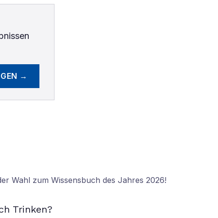
bnissen
EGEN →
 der Wahl zum Wissensbuch des Jahres 2026!
N
ch Trinken?