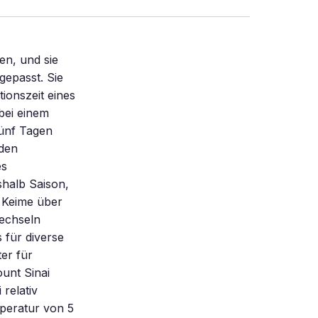
n, und sie
gepasst. Sie
ionszeit eines
bei einem
ünf Tagen
 den
es
halb Saison,
 Keime über
echseln
 für diverse
er für
unt Sinai
relativ
peratur von 5