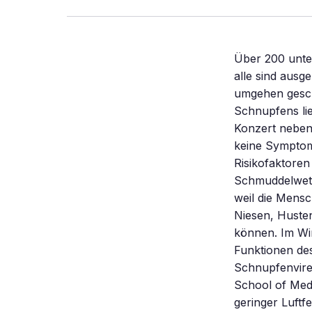
Über 200 unte
alle sind aus
umgehen geschi
Schnupfens li
Konzert neben
keine Symptome
Risikofaktore
Schmuddelwett
weil die Mens
Niesen, Huste
können. Im Wi
Funktionen des
Schnupfenviren
School of Medi
geringer Luft