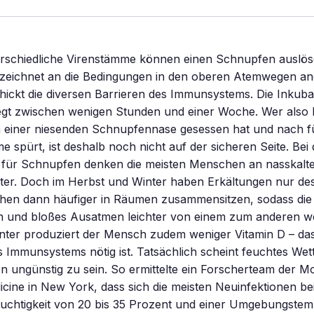
rschiedliche Virenstämme können einen Schnupfen auslöse
gezeichnet an die Bedingungen in den oberen Atemwegen an
ckt die diversen Barrieren des Immunsystems. Die Inkubat
egt zwischen wenigen Stunden und einer Woche. Wer also 
 einer niesenden Schnupfennase gesessen hat und nach f
 spürt, ist deshalb noch nicht auf der sicheren Seite. Bei
n für Schnupfen denken die meisten Menschen an nasskalt
er. Doch im Herbst und Winter haben Erkältungen nur des
chen dann häufiger in Räumen zusammensitzen, sodass die
n und bloßes Ausatmen leichter von einem zum anderen w
nter produziert der Mensch zudem weniger Vitamin D – das
 Immunsystems nötig ist. Tatsächlich scheint feuchtes Wett
 ungünstig zu sein. So ermittelte ein Forscherteam der Mo
cine in New York, dass sich die meisten Neuinfektionen bei 
feuchtigkeit von 20 bis 35 Prozent und einer Umgebungstem