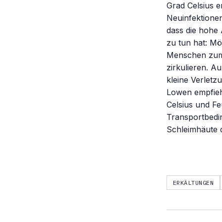
Grad Celsius e
Neuinfektionen
dass die hohe 
zu tun hat: Mö
Menschen zum 
zirkulieren. A
kleine Verletz
Lowen empfieh
Celsius und Fe
Transportbedin
Schleimhäute d
ERKÄLTUNGEN