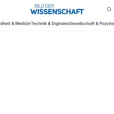
dheit & Medizin
Technik & Digitales
Gesellschaft & Psycho
ren mögen keine