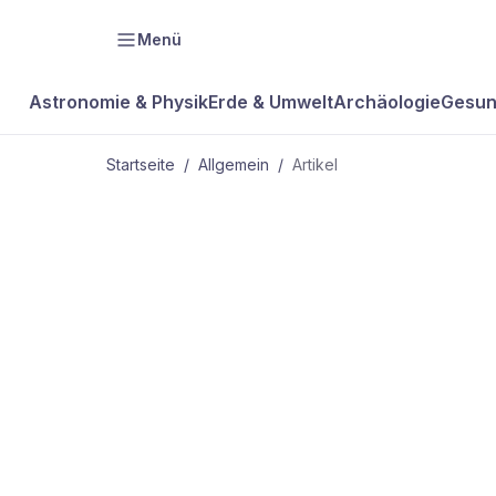
Menü
Astronomie & Physik
Erde & Umwelt
Archäologie
Gesun
Startseite
/
Allgemein
/
Artikel
ALLGEMEIN
Schnupfenvi
nasse Kälte