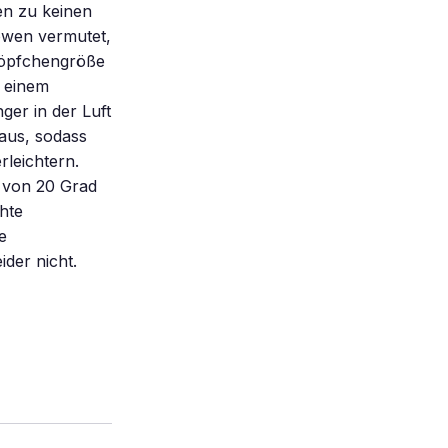
en zu keinen
owen vermutet,
Tröpfchengröße
n einem
er in der Luft
aus, sodass
rleichtern.
 von 20 Grad
hte
e
der nicht.