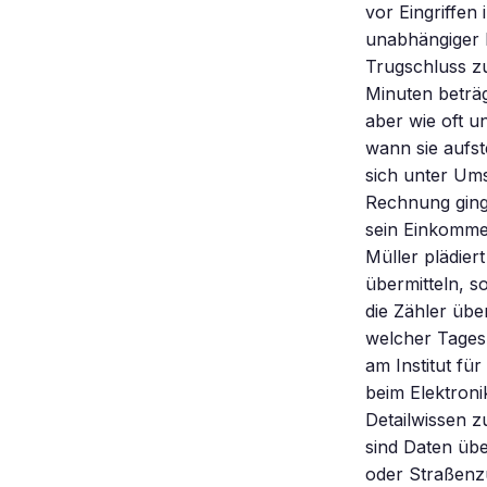
vor Eingriffen 
unabhängiger 
Trugschluss zu
Minuten beträ
aber wie oft u
wann sie aufst
sich unter Um
Rechnung ginge
sein Einkomme
Müller plädier
übermitteln, s
die Zähler übe
welcher Tagesz
am Institut fü
beim Elektron
Detailwissen z
sind Daten üb
oder Straßenz