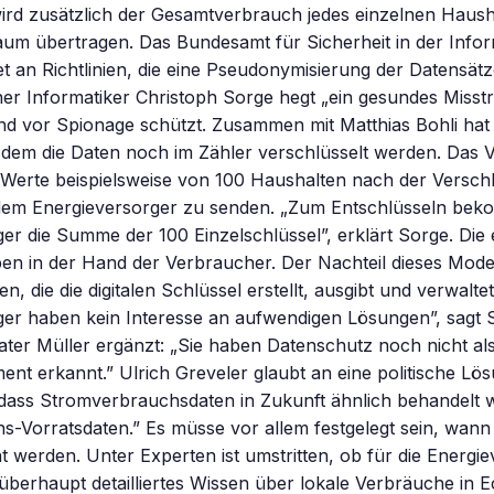
rd zusätzlich der Gesamtverbrauch jedes einzelnen Hausha
aum übertragen. Das Bundesamt für Sicherheit in der Info
et an Richtlinien, die eine Pseudonymisierung der Datensät
r Informatiker Christoph Sorge hegt „ein gesundes Misstr
nd vor Spionage schützt. Zusammen mit Matthias Bohli hat
i dem die Daten noch im Zähler verschlüsselt werden. Das 
e Werte beispielsweise von 100 Haushalten nach der Versch
dem Energieversorger zu senden. „Zum Entschlüsseln bek
er die Summe der 100 Einzelschlüssel”, erklärt Sorge. Die 
ben in der Hand der Verbraucher. Der Nachteil dieses Mode
en, die die digitalen Schlüssel erstellt, ausgibt und verwaltet
ger haben kein Interesse an aufwendigen Lösungen”, sagt 
ater Müller ergänzt: „Sie haben Datenschutz noch nicht al
nt erkannt.” Ulrich Greveler glaubt an eine politische Lös
 dass Stromverbrauchsdaten in Zukunft ähnlich behandelt 
-Vorratsdaten.” Es müsse vor allem festgelegt sein, wann
t werden. Unter Experten ist umstritten, ob für die Energi
überhaupt detailliertes Wissen über lokale Verbräuche in E