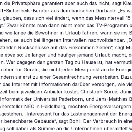
in die Privatsphäre garantiert aber auch das nicht, sagt Klau
IT-Sicherheits-Berater aus dem badischen Durbach: „Es wä
 glauben, dass sich viel ändert, wenn das Messintervall 15
gt.” Zwar könnte man dann nicht mehr das TV-Programm 
nd wie lange die Bewohner in Urlaub fahren, wann sie ins 
ehen, sei auch bei längeren Intervallen nachvollziehbar. „
ständen Rückschlüsse auf das Einkommen ziehen”, sagt Mül
 etwa so: Je länger und häufiger jemand Urlaub macht, de
n. Wer dagegen den ganzen Tag zu Hause ist, hat vermutli
t daher für Geräte, die nicht jeden Messpunkt an die Energ
ondern sie erst zu einer Gesamtrechnung verarbeiten. Daz
r das Internet mit Informationen darüber versorgen, wie vi
eit beim jeweiligen Anbieter kostet. Christoph Sorge, Juni
r Informatik der Universität Paderborn, und Jens-Matthias B
ikhersteller NEC in Heidelberg, möchten Energieversorger
ugestehen. „Interessant für das Lastmanagement der Energ
er benachbarte Gebäude”, sagt Bohli. Der Verbrauch in e
ug soll daher als Summe an die Unternehmen übermittelt w