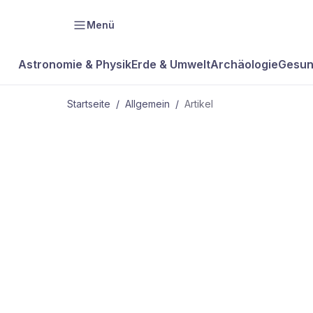
Menü
Astronomie & Physik
Erde & Umwelt
Archäologie
Gesun
Startseite
/
Allgemein
/
Artikel
ALLGEMEIN
Schnüffler 
Keller