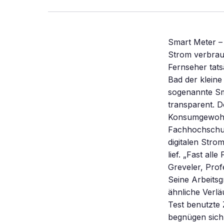
Smart Meter – 
Strom verbrau
Fernseher tats
Bad der klein
sogenannte Sm
transparent. D
Konsumgewohnh
Fachhochschul
digitalen Stro
lief. „Fast al
Greveler, Prof
Seine Arbeitsg
ähnliche Verlä
Test benutzte 
begnügen sich 