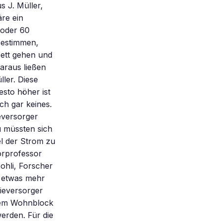
s J. Müller,
re ein
 oder 60
bestimmen,
Bett gehen und
Daraus ließen
ler. Diese
sto höher ist
ch gar keines.
ieversorger
u müssten sich
el der Strom zu
orprofessor
ohli, Forscher
n etwas mehr
ieversorger
inem Wohnblock
erden. Für die