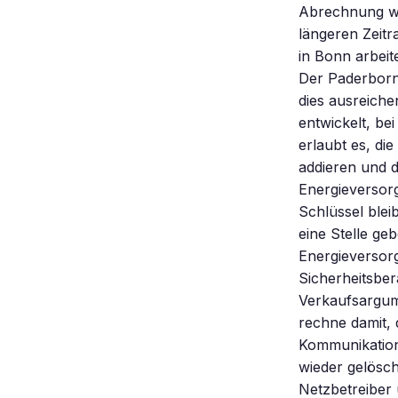
Abrechnung wi
längeren Zeitr
in Bonn arbeit
Der Paderborne
dies ausreiche
entwickelt, be
erlaubt es, di
addieren und 
Energieversorg
Schlüssel blei
eine Stelle geb
Energieversor
Sicherheitsber
Verkaufsargume
rechne damit,
Kommunikations
wieder gelösch
Netzbetreiber 