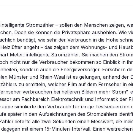
intelligente Stromzähler – sollen den Menschen zeigen, wan
chen. Doch sie können die Privatsphäre aushöhlen. Wie vi
ächlich benötigt, wie sehr der Verbrauch in die Höhe schne
e Heizlüfter angeht – das zeigen dem Wohnungs- und Hau
art Meter: intelligente Stromzähler. Sie machen den Stro
och nicht nur die Verbraucher bekommen so Einblick in ihr
eiten, sondern auch die Energieversorger. Forschern de
en Münster und Rhein-Waal ist es gelungen, anhand der D
mzählers zu ermitteln, welcher Film auf dem Fernseher in 
le Fernseher verbrauchen bei helleren Bildern mehr Strom”, e
essor am Fachbereich Elektrotechnik und Informatik der F
ruppe simulierte den Verbrauch für einige Testsequenzen 
ufe später in den Aufzeichnungen des Stromzählers identifi
Zähler lieferte alle zwei Sekunden einen Messwert, die mei
dagegen mit einem 15-Minuten-Intervall. Einen weitreiche