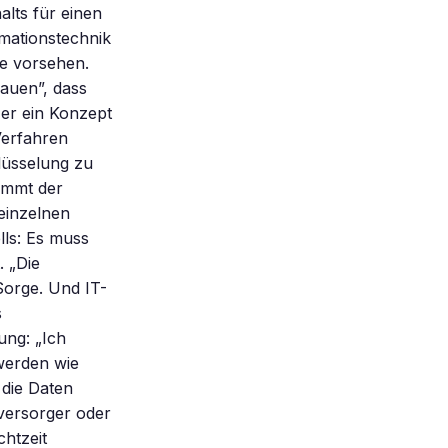
lts für einen
rmationstechnik
ze vorsehen.
auen”, dass
 er ein Konzept
Verfahren
lüsselung zu
ommt der
einzelnen
lls: Es muss
. „Die
Sorge. Und IT-
s
ung: „Ich
werden wie
 die Daten
eversorger oder
chtzeit