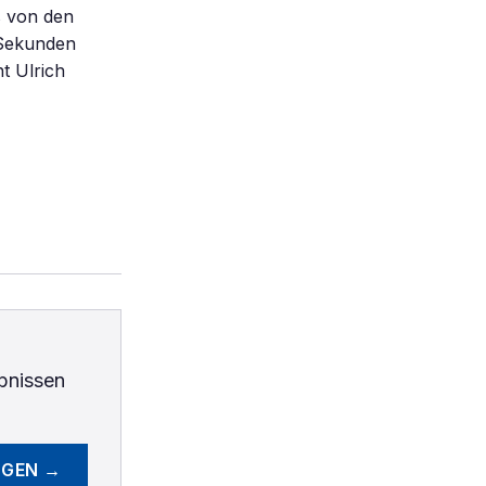
es von den
 Sekunden
t Ulrich
bnissen
EGEN →