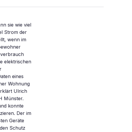
n sie wie viel
el Strom der
llt, wenn im
sbewohner
mverbrauch
e elektrischen
r
aten eines
einer Wohnung
rklärt Ulrich
H Münster.
und konnte
zieren. Der im
sten Geräte
nden Schutz