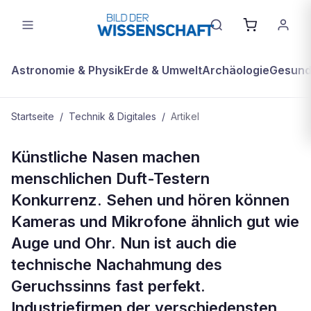
Astronomie & Physik
Erde & Umwelt
Archäologie
Gesundh
Startseite
/
Technik & Digitales
/
Artikel
TECHNIK & DIGITALES
Künstliche Nasen machen
Schnüffelnde Maschinen
menschlichen Duft-Testern
Konkurrenz. Sehen und hören können
Kameras und Mikrofone ähnlich gut wie
Auge und Ohr. Nun ist auch die
technische Nachahmung des
Geruchssinns fast perfekt.
Industriefirmen der verschiedensten