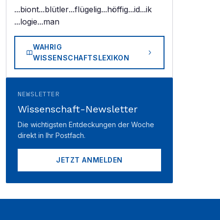
...biont
...blütler
...flügelig
...höffig
...id
...ik
...logie
...man
WAHRIG
WISSENSCHAFTSLEXIKON
NEWSLETTER
Wissenschaft-Newsletter
Die wichtigsten Entdeckungen der Woche
direkt in Ihr Postfach.
JETZT ANMELDEN