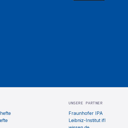
UNSERE PARTNER
hefte
Fraunhofer IPA
efte
Leibniz-Institut ifl
wissen.de