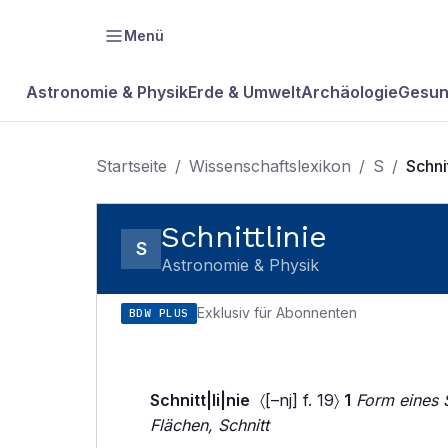
Menü
Astronomie & Physik
Erde & Umwelt
Archäologie
Gesun
Startseite
/
Wissenschaftslexikon
/
S
/
Schnit
Schnittlinie
S
Astronomie & Physik
Exklusiv für Abonnenten
BDW PLUS
Schnitt|li|nie
〈[–nj] f. 19〉
1
Form eines 
Flächen, Schnitt