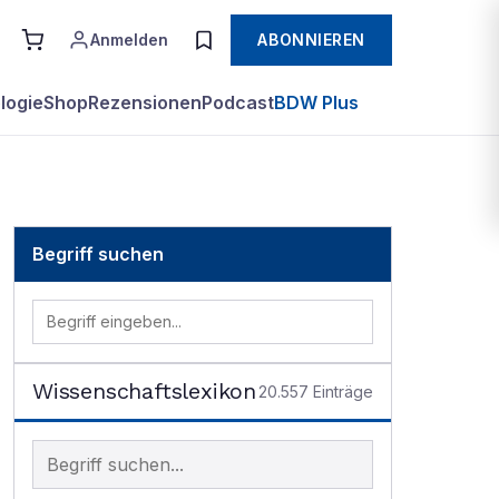
Anmelden
ABONNIEREN
logie
Shop
Rezensionen
Podcast
BDW Plus
Begriff suchen
Wissenschaftslexikon
20.557
Einträge
Begriff im Lexikon suchen