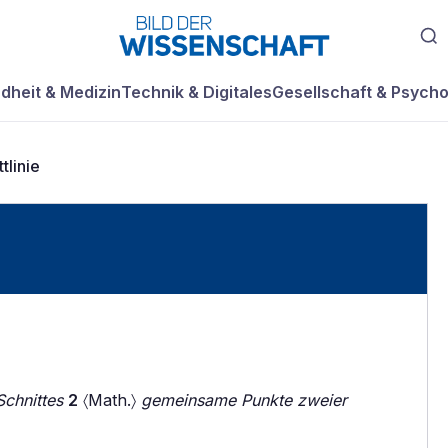
dheit & Medizin
Technik & Digitales
Gesellschaft & Psycho
tlinie
Schnittes
2
〈Math.〉
gemeinsame Punkte zweier