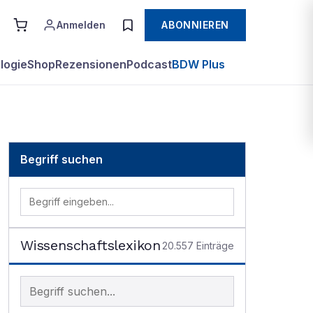
Anmelden
ABONNIEREN
logie
Shop
Rezensionen
Podcast
BDW Plus
Begriff suchen
Wissenschaftslexikon
20.557
Einträge
Begriff im Lexikon suchen