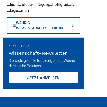
...biont
...blütler
...flügelig
...höffig
...id
...ik
...logie
...man
WAHRIG
WISSENSCHAFTSLEXIKON
NEWSLETTER
Wissenschaft-Newsletter
Die wichtigsten Entdeckungen der Woche
direkt in Ihr Postfach.
JETZT ANMELDEN