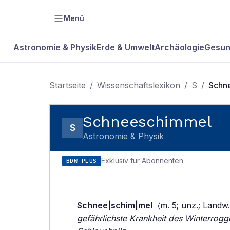
Menü
Astronomie & Physik
Erde & Umwelt
Archäologie
Gesun
Startseite
/
Wissenschaftslexikon
/
S
/
Schn
Schneeschimmel
S
Astronomie & Physik
Exklusiv für Abonnenten
BDW PLUS
Schnee|schim|mel
〈m. 5; unz.; Landw
gefährlichste Krankheit des Winterrogg