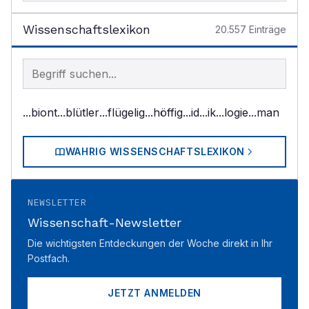
Wissenschaftslexikon
20.557
Einträge
Begriff im Lexikon suchen
...biont
...blütler
...flügelig
...höffig
...id
...ik
...logie
...man
WAHRIG WISSENSCHAFTSLEXIKON
NEWSLETTER
Wissenschaft-Newsletter
Die wichtigsten Entdeckungen der Woche direkt in Ihr
Postfach.
JETZT ANMELDEN