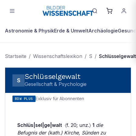
Astronomie & Physik
Erde & Umwelt
Archäologie
Gesundh
Startseite
/
Wissenschaftslexikon
/
S
/
Schlüsselgewalt
Schlüsselgewalt
S
Gesellschaft & Psychologie
Exklusiv für Abonnenten
BDW PLUS
Schlüs|sel|ge|walt
〈f. 20; unz.〉
1
die
Befugnis der (kath.) Kirche, Sünden zu