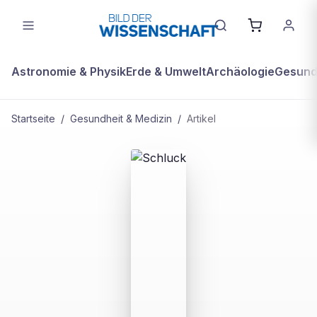
Astronomie & Physik
Erde & Umwelt
Archäologie
Gesundh
Startseite
/
Gesundheit & Medizin
/
Artikel