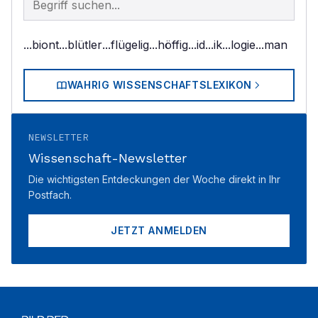
...biont
...blütler
...flügelig
...höffig
...id
...ik
...logie
...man
WAHRIG WISSENSCHAFTSLEXIKON
NEWSLETTER
Wissenschaft-Newsletter
Die wichtigsten Entdeckungen der Woche direkt in Ihr
Postfach.
JETZT ANMELDEN