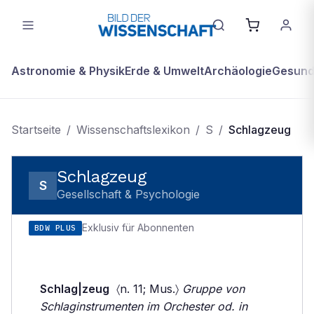
Astronomie & Physik
Erde & Umwelt
Archäologie
Gesundh
Startseite
/
Wissenschaftslexikon
/
S
/
Schlagzeug
Schlagzeug
S
Gesellschaft & Psychologie
Exklusiv für Abonnenten
BDW PLUS
Schlag|zeug
〈n. 11; Mus.〉
Gruppe von
Schlaginstrumenten im Orchester od. in