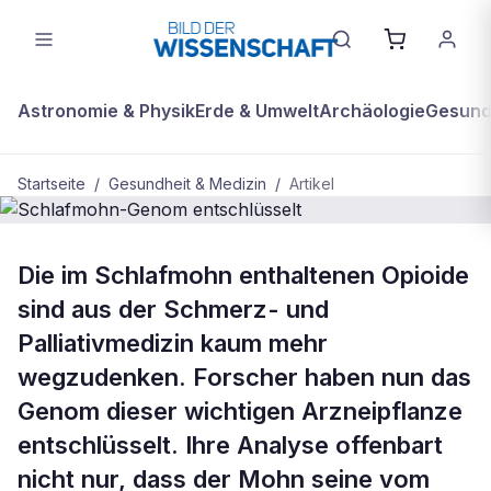
Astronomie & Physik
Erde & Umwelt
Archäologie
Gesundh
Startseite
/
Gesundheit & Medizin
/
Artikel
GESUNDHEIT & MEDIZIN
Die im Schlafmohn enthaltenen Opioide
Schlafmohn-Genom entschlüsselt
sind aus der Schmerz- und
Palliativmedizin kaum mehr
wegzudenken. Forscher haben nun das
Genom dieser wichtigen Arzneipflanze
entschlüsselt. Ihre Analyse offenbart
nicht nur, dass der Mohn seine vom