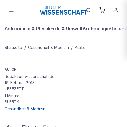
Astronomie & Physik
Erde & Umwelt
Archäologie
Gesundh
Startseite
/
Gesundheit & Medizin
/
Artikel
GESUNDHEIT & MEDIZIN
Schlaflos in Afrika
AUTOR
Redaktion wissenschaft.de
19. Februar 2013
LESEZEIT
1
Minute
RUBRIK
Gesundheit & Medizin