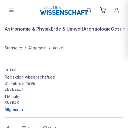
Astronomie & Physik
Erde & Umwelt
Archäologie
Gesundh
Startseite
/
Allgemein
/
Artikel
ALLGEMEIN
Schildkröte im All
AUTOR
Redaktion wissenschaft.de
01. Februar 1999
LESEZEIT
1
Minute
RUBRIK
Allgemein