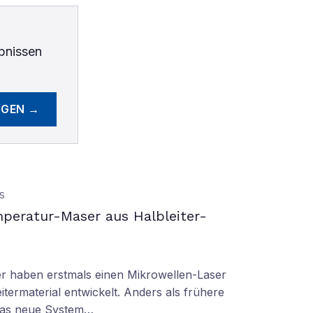
bnissen
EGEN →
S
peratur-Maser aus Halbleiter-
er haben erstmals einen Mikrowellen-Laser
termaterial entwickelt. Anders als frühere
 das neue System…