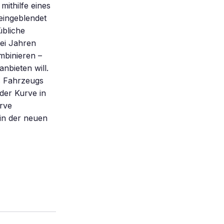
ithilfe eines
eingeblendet
übliche
wei Jahren
mbinieren –
nbieten will.
s Fahrzeugs
der Kurve in
rve
in der neuen