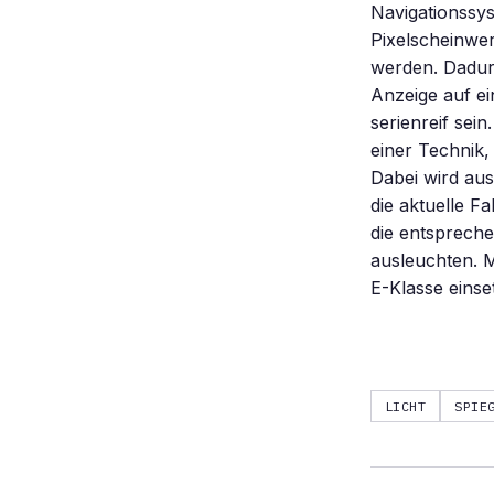
Navigationssys
Pixelscheinwer
werden. Dadurc
Anzeige auf ei
serienreif sei
einer Technik,
Dabei wird au
die aktuelle F
die entsprech
ausleuchten. M
E-Klasse einse
LICHT
SPIE