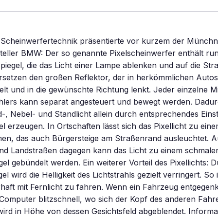
e Scheinwerfertechnik präsentierte vor kurzem der Münchn
teller BMW: Der so genannte Pixelscheinwerfer enthält r
piegel, die das Licht einer Lampe ablenken und auf die Straß
ersetzen den großen Reflektor, der in herkömmlichen Auto
elt und in die gewünschte Richtung lenkt. Jeder einzelne M
rahlers kann separat angesteuert und bewegt werden. Dad
-, Nebel- und Standlicht allein durch entsprechendes Einst
l erzeugen. In Ortschaften lässt sich das Pixellicht zu eine
men, das auch Bürgersteige am Straßenrand ausleuchtet. A
d Landstraßen dagegen kann das Licht zu einem schmalen
el gebündelt werden. Ein weiterer Vorteil des Pixellichts:
el wird die Helligkeit des Lichtstrahls gezielt verringert. So 
rhaft mit Fernlicht zu fahren. Wenn ein Fahrzeug entgege
Computer blitzschnell, wo sich der Kopf des anderen Fahre
wird in Höhe von dessen Gesichtsfeld abgeblendet. Informa