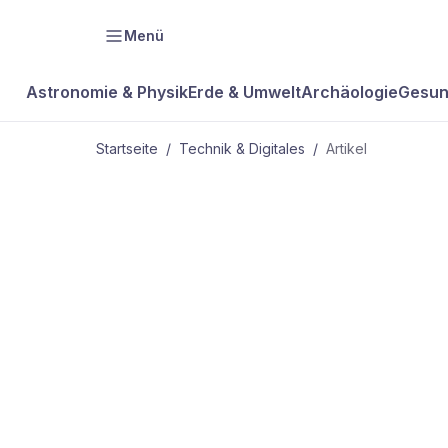
Menü
Astronomie & Physik
Erde & Umwelt
Archäologie
Gesun
Startseite
/
Technik & Digitales
/
Artikel
TECHNIK & DIGITALES
Scheinwerfe
Feinjustieru