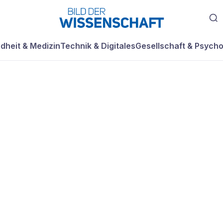
dheit & Medizin
Technik & Digitales
Gesellschaft & Psycho
r mit
ng