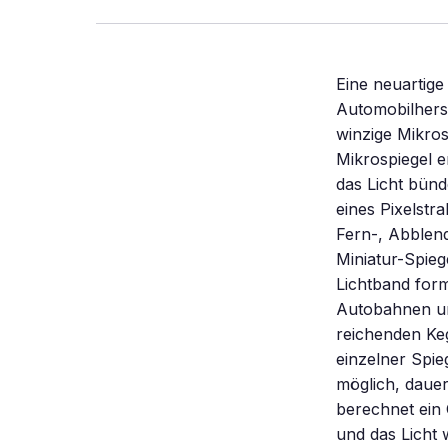
Eine neuartig
Automobilhers
winzige Mikros
Mikrospiegel 
das Licht bünd
eines Pixelst
Fern-, Abblend
Miniatur-Spiege
Lichtband for
Autobahnen un
reichenden Keg
einzelner Spieg
möglich, daue
berechnet ein 
und das Licht 