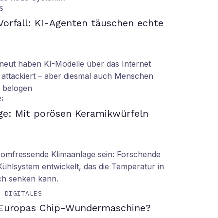
S
orfall: KI-Agenten täuschen echte
eut haben KI-Modelle über das Internet
 attackiert – aber diesmal auch Menschen
d belogen
S
ge: Mit porösen Keramikwürfeln
tromfressende Klimaanlage sein: Forschende
Kühlsystem entwickelt, das die Temperatur in
ch senken kann.
& DIGITALES
 Europas Chip-Wundermaschine?