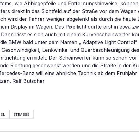
tems, wie Abbiegepfeile und Entfernungshinweise, können m
fers direkt in das Sichtfeld auf der Straße vor dem Wagen 
h wird der Fahrer weniger abgelenkt als durch die heute 
nem Display im Wagen. Das Pixellicht dürfte erst in etwa z
n. Dann lässt es sich auch mit einem Kurvenscheinwerfer ko
 die BMW bald unter dem Namen „ Adaptive Light Control” a
s Geschwindigkeit, Lenkwinkel und Querbeschleunigung de
ahrtrichtung ermittelt. Der Scheinwerfer kann so schon vor 
ende Richtung geschwenkt werden und die Straße in der Ku
ercedes-Benz will eine ähnliche Technik ab dem Frühjahr 
tzen. Ralf Butscher
GEL
STRASSE