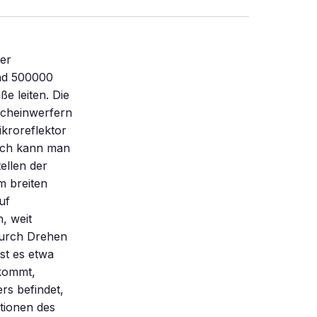
er
und 500000
e leiten. Die
scheinwerfern
ikroreflektor
urch kann man
ellen der
m breiten
uf
, weit
 Durch Drehen
ist es etwa
nkommt,
rs befindet,
tionen des