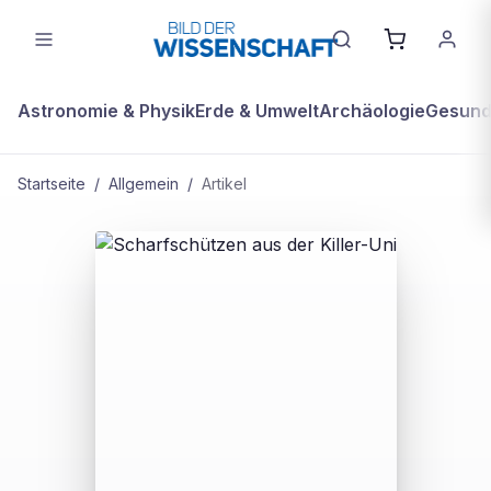
Astronomie & Physik
Erde & Umwelt
Archäologie
Gesundh
Startseite
/
Allgemein
/
Artikel