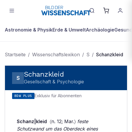
Astronomie & Physik
Erde & Umwelt
Archäologie
Gesundh
Startseite
/
Wissenschaftslexikon
/
S
/
Schanzkleid
Schanzkleid
S
Gesellschaft & Psychologie
Exklusiv für Abonnenten
BDW PLUS
Schanz|kleid
〈n. 12; Mar.〉
feste
Schutzwand um das Oberdeck eines