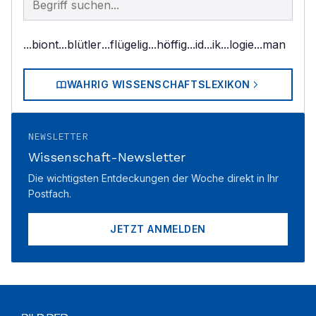
...biont
...blütler
...flügelig
...höffig
...id
...ik
...logie
...man
WAHRIG WISSENSCHAFTSLEXIKON
NEWSLETTER
Wissenschaft-Newsletter
Die wichtigsten Entdeckungen der Woche direkt in Ihr
Postfach.
JETZT ANMELDEN