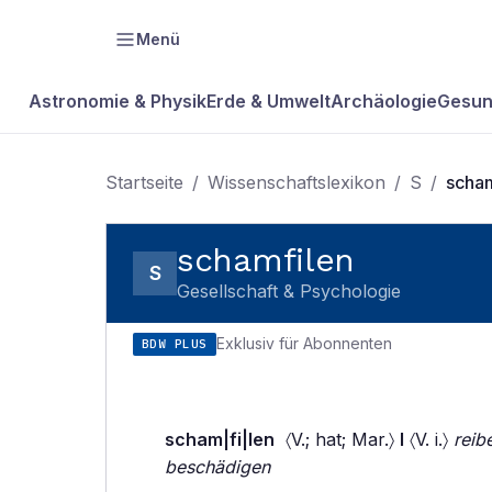
Menü
Astronomie & Physik
Erde & Umwelt
Archäologie
Gesun
Startseite
/
Wissenschaftslexikon
/
S
/
scham
schamfilen
S
Gesellschaft & Psychologie
Exklusiv für Abonnenten
BDW PLUS
scham|fi|len
〈V.; hat; Mar.〉
I
〈V. i.〉
reib
beschädigen