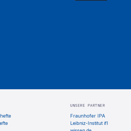
UNSERE PARTNER
hefte
Fraunhofer IPA
efte
Leibniz-Institut ifl
wissen.de