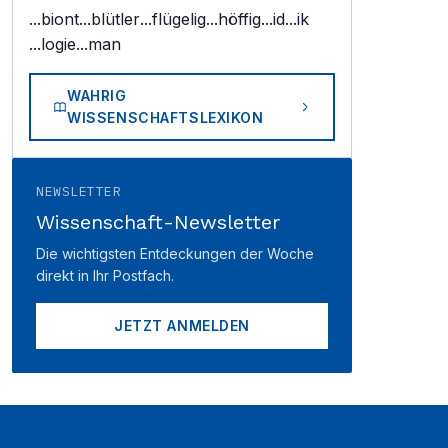
...biont
...blütler
...flügelig
...höffig
...id
...ik
...logie
...man
WAHRIG
WISSENSCHAFTSLEXIKON
NEWSLETTER
Wissenschaft-Newsletter
Die wichtigsten Entdeckungen der Woche
direkt in Ihr Postfach.
JETZT ANMELDEN