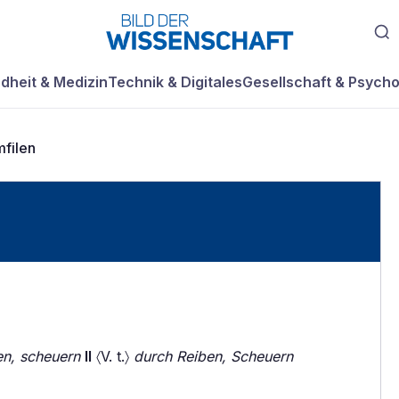
dheit & Medizin
Technik & Digitales
Gesellschaft & Psycho
filen
en, scheuern
II
〈V. t.〉
durch Reiben, Scheuern