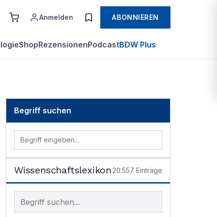
Anmelden
ABONNIEREN
logie
Shop
Rezensionen
Podcast
BDW Plus
Begriff suchen
Wissenschaftslexikon
20.557
Einträge
Begriff im Lexikon suchen