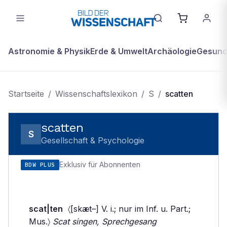
Astronomie & Physik
Erde & Umwelt
Archäologie
Gesundh
Startseite
/
Wissenschaftslexikon
/
S
/
scatten
scatten
S
Gesellschaft & Psychologie
Exklusiv für Abonnenten
BDW PLUS
scat|ten
〈[skæt–] V. i.; nur im Inf. u. Part.;
Mus.〉
Scat singen, Sprechgesang