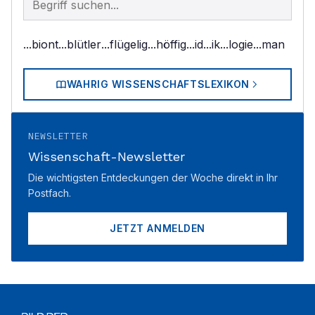
...biont
...blütler
...flügelig
...höffig
...id
...ik
...logie
...man
WAHRIG WISSENSCHAFTSLEXIKON
NEWSLETTER
Wissenschaft-Newsletter
Die wichtigsten Entdeckungen der Woche direkt in Ihr
Postfach.
JETZT ANMELDEN