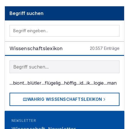
Begriff suchen
Wissenschaftslexikon
20.557
Einträge
Begriff im Lexikon suchen
...biont
...blütler
...flügelig
...höffig
...id
...ik
...logie
...man
WAHRIG WISSENSCHAFTSLEXIKON
NEWSLETTER
Wissenschaft-Newsletter