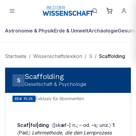
Astronomie & Physik
Erde & Umwelt
Archäologie
Gesundh
Startseite
/
Wissenschaftslexikon
/
S
/
Scaffolding
Scaffolding
S
Gesellschaft & Psychologie
Exklusiv für Abonnenten
BDW PLUS
Scaf|fol|ding
〈[skæf–] n.; – od. –s; unz.〉
1
〈Päd.〉
Lehrmethode, die den Lernprozess