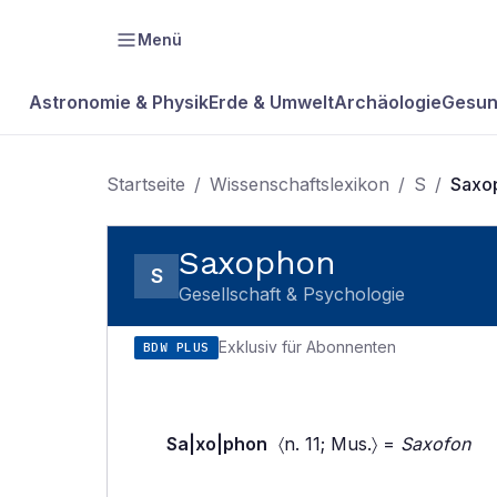
Menü
Astronomie & Physik
Erde & Umwelt
Archäologie
Gesun
Startseite
/
Wissenschaftslexikon
/
S
/
Saxo
Saxophon
S
Gesellschaft & Psychologie
Exklusiv für Abonnenten
BDW PLUS
Sa|xo|phon
〈n. 11; Mus.〉 =
Saxofon