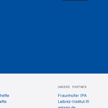
UNSERE PARTNER
hefte
Fraunhofer IPA
efte
Leibniz-Institut ifl
wissen.de