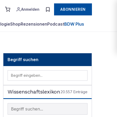
Anmelden
ABONNIEREN
logie
Shop
Rezensionen
Podcast
BDW Plus
Begriff suchen
Wissenschaftslexikon
20.557
Einträge
Begriff im Lexikon suchen