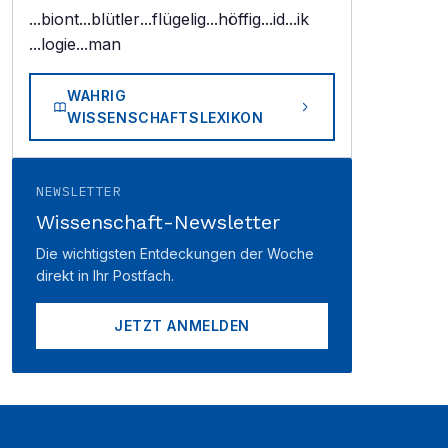
...biont
...blütler
...flügelig
...höffig
...id
...ik
...logie
...man
WAHRIG
WISSENSCHAFTSLEXIKON
NEWSLETTER
Wissenschaft-Newsletter
Die wichtigsten Entdeckungen der Woche
direkt in Ihr Postfach.
JETZT ANMELDEN