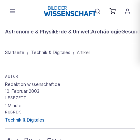
Astronomie & Physik
Erde & Umwelt
Archäologie
Gesundh
Startseite
/
Technik & Digitales
/
Artikel
TECHNIK & DIGITALES
Sauerstoffatome im
AUTOR
Redaktion wissenschaft.de
Elektronenmikroskop sichtbar
10. Februar 2003
gemacht
LESEZEIT
1
Minute
RUBRIK
Technik & Digitales