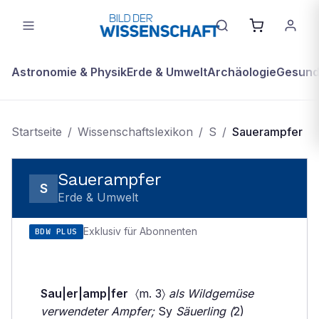
Astronomie & Physik
Erde & Umwelt
Archäologie
Gesundh
Startseite
/
Wissenschaftslexikon
/
S
/
Sauerampfer
Sauerampfer
S
Erde & Umwelt
Exklusiv für Abonnenten
BDW PLUS
Sau|er|amp|fer
〈m. 3〉
als Wildgemüse
verwendeter Ampfer;
Sy
Säuerling (
2)