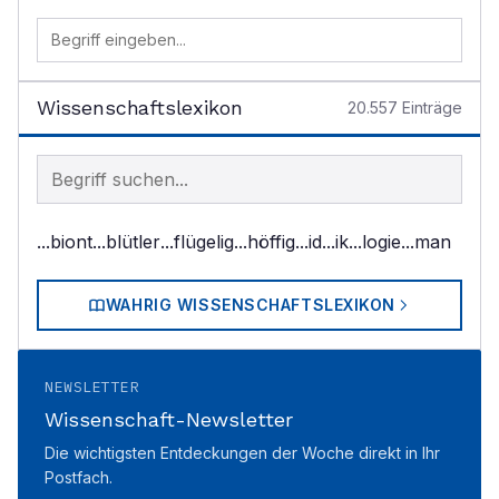
Wissenschaftslexikon
20.557
Einträge
Begriff im Lexikon suchen
...biont
...blütler
...flügelig
...höffig
...id
...ik
...logie
...man
WAHRIG WISSENSCHAFTSLEXIKON
NEWSLETTER
Wissenschaft-Newsletter
Die wichtigsten Entdeckungen der Woche direkt in Ihr
Postfach.