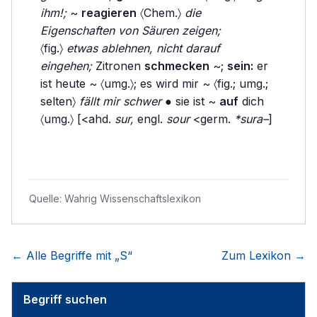
ihm!;
~
reagieren
〈Chem.〉
die
Eigenschaften von Säuren zeigen;
〈fig.〉
etwas ablehnen, nicht darauf
eingehen;
Zitronen
schmecken
~;
sein:
er
ist heute ~ 〈umg.〉; es wird mir ~ 〈fig.; umg.;
selten〉
fällt mir schwer
● sie ist ~
auf
dich
〈umg.〉 [<ahd.
sur,
engl.
sour
<germ.
*sura–
]
Quelle:
Wahrig Wissenschaftslexikon
← Alle Begriffe mit „
S
“
Zum Lexikon →
Begriff suchen