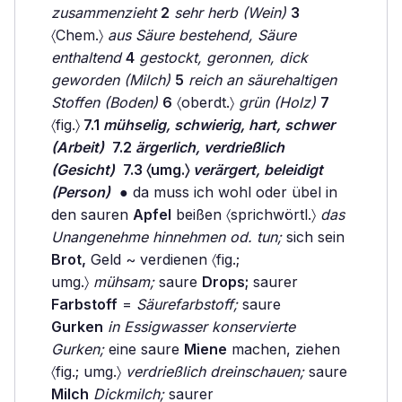
zusammenzieht
2
sehr herb (Wein)
3
〈Chem.〉
aus Säure bestehend, Säure
enthaltend
4
gestockt, geronnen, dick
geworden (Milch)
5
reich an säurehaltigen
Stoffen (Boden)
6
〈oberdt.〉
grün (Holz)
7
〈fig.〉
7.1
mühselig, schwierig, hart, schwer
(Arbeit)
7.2
ärgerlich, verdrießlich
(Gesicht)
7.3 〈umg.〉
verärgert, beleidigt
(Person)
● da muss ich wohl oder übel in
den sauren
Apfel
beißen 〈sprichwörtl.〉
das
Unangenehme hinnehmen od. tun;
sich sein
Brot,
Geld ~ verdienen 〈fig.;
umg.〉
mühsam;
saure
Drops;
saurer
Farbstoff
=
Säurefarbstoff;
saure
Gurken
in Essigwasser konservierte
Gurken;
eine saure
Miene
machen, ziehen
〈fig.; umg.〉
verdrießlich dreinschauen;
saure
Milch
Dickmilch;
saurer