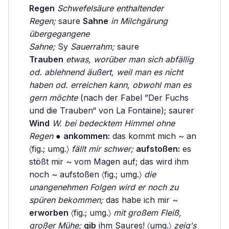
Regen
Schwefelsäure enthaltender
Regen;
saure
Sahne
in Milchgärung
übergegangene
Sahne;
Sy
Sauerrahm;
saure
Trauben
etwas, worüber man sich abfällig
od. ablehnend äußert, weil man es nicht
haben od. erreichen kann, obwohl man es
gern möchte
(nach der Fabel ”Der Fuchs
und die Trauben“ von La Fontaine); saurer
Wind
W. bei bedecktem Himmel ohne
Regen
●
ankommen:
das kommt mich ~ an
〈fig.; umg.〉
fällt mir schwer;
aufstoßen:
es
stößt mir ~ vom Magen auf; das wird ihm
noch ~ aufstoßen 〈fig.; umg.〉
die
unangenehmen Folgen wird er noch zu
spüren bekommen;
das habe ich mir ~
erworben
〈fig.; umg.〉
mit großem Fleiß,
großer Mühe;
gib
ihm Saures! 〈umg.〉
zeig′s