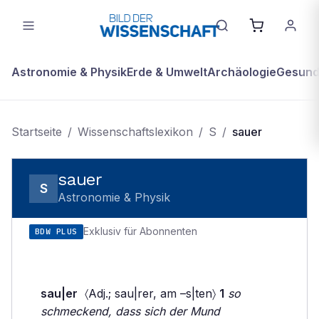
Astronomie & Physik
Erde & Umwelt
Archäologie
Gesundh
Startseite
/
Wissenschaftslexikon
/
S
/
sauer
sauer
S
Astronomie & Physik
Exklusiv für Abonnenten
BDW PLUS
sau|er
〈Adj.; sau|rer, am –s|ten〉
1
so
schmeckend, dass sich der Mund