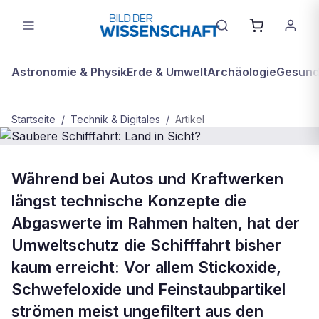
Astronomie & Physik
Erde & Umwelt
Archäologie
Gesundh
Startseite
/
Technik & Digitales
/
Artikel
TECHNIK & DIGITALES
Während bei Autos und Kraftwerken
Saubere Schifffahrt: Land in Sicht?
längst technische Konzepte die
Abgaswerte im Rahmen halten, hat der
Umweltschutz die Schifffahrt bisher
kaum erreicht: Vor allem Stickoxide,
Schwefeloxide und Feinstaubpartikel
strömen meist ungefiltert aus den