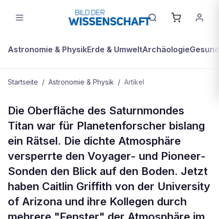
Astronomie & Physik
Erde & Umwelt
Archäologie
Gesundh
Startseite
/
Astronomie & Physik
/
Artikel
ASTRONOMIE & PHYSIK
Die Oberfläche des Saturnmondes
Saturnmond Titan: Nacktes Eis
Titan war für Planetenforscher bislang
unter einer "Pampe" organischer
ein Rätsel. Die dichte Atmosphäre
Stoffe
versperrte den Voyager- und Pioneer-
Sonden den Blick auf den Boden. Jetzt
haben Caitlin Griffith von der University
of Arizona und ihre Kollegen durch
mehrere "Fenster" der Atmosphäre im