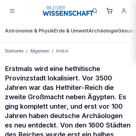
Astronomie & Physik
Erde & Umwelt
Archäologie
Gesundh
Startseite
/
Allgemein
/
Artikel
ALLGEMEIN
Erstmals wird eine hethitische
Sarissa – die Heimat des
Provinzstadt lokalisiert. Vor 3500
Wettergottes
Jahren war das Hethiter-Reich die
zweite Großmacht neben Ägypten. Es
ging komplett unter, und erst vor 100
Jahren haben deutsche Archäologen
es neu entdeckt. Von den 1600 Städten
des Reiches wurde erst ein halbes