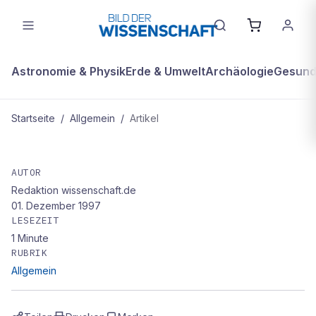
Astronomie & Physik
Erde & Umwelt
Archäologie
Gesundh
Startseite
/
Allgemein
/
Artikel
ALLGEMEIN
Sanfter Putzteufel
AUTOR
Redaktion wissenschaft.de
01. Dezember 1997
LESEZEIT
1
Minute
RUBRIK
Allgemein