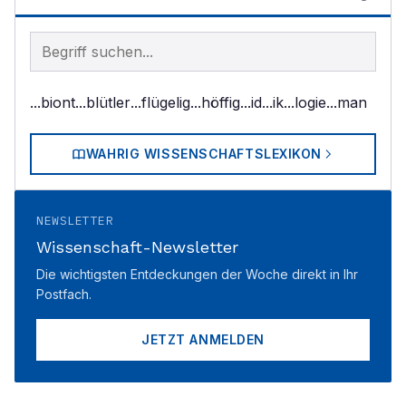
Begriff im Lexikon suchen
...biont
...blütler
...flügelig
...höffig
...id
...ik
...logie
...man
WAHRIG WISSENSCHAFTSLEXIKON
NEWSLETTER
Wissenschaft-Newsletter
Die wichtigsten Entdeckungen der Woche direkt in Ihr
Postfach.
JETZT ANMELDEN