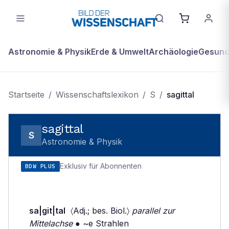
Astronomie & Physik
Erde & Umwelt
Archäologie
Gesundh
Startseite
/
Wissenschaftslexikon
/
S
/
sagittal
sagittal
S
Astronomie & Physik
Exklusiv für Abonnenten
BDW PLUS
sa|git|tal
〈Adj.; bes. Biol.〉
parallel zur
Mittelachse
● ~e Strahlen