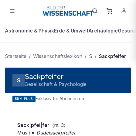
Astronomie & Physik
Erde & Umwelt
Archäologie
Gesundh
Startseite
/
Wissenschaftslexikon
/
S
/
Sackpfeifer
Sackpfeifer
S
Gesellschaft & Psychologie
Exklusiv für Abonnenten
BDW PLUS
Sack|pfei|fer
〈m. 3;
Mus.〉 =
Dudelsackpfeifer