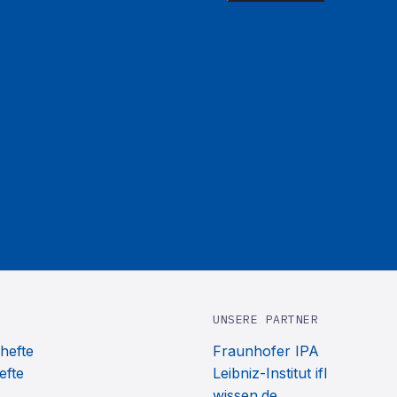
UNSERE PARTNER
hefte
Fraunhofer IPA
efte
Leibniz-Institut ifl
wissen.de