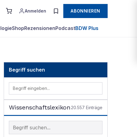
Anmelden
ABONNIEREN
logie
Shop
Rezensionen
Podcast
BDW Plus
Begriff suchen
Wissenschaftslexikon
20.557
Einträge
Begriff im Lexikon suchen