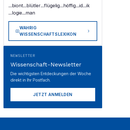
...biont
...blütler
...flügelig
...höffig
...id
...ik
...logie
...man
WAHRIG
WISSENSCHAFTSLEXIKON
NEWSLETTER
Wissenschaft-Newsletter
Die wichtigsten Entdeckungen der Woche
direkt in Ihr Postfach.
JETZT ANMELDEN