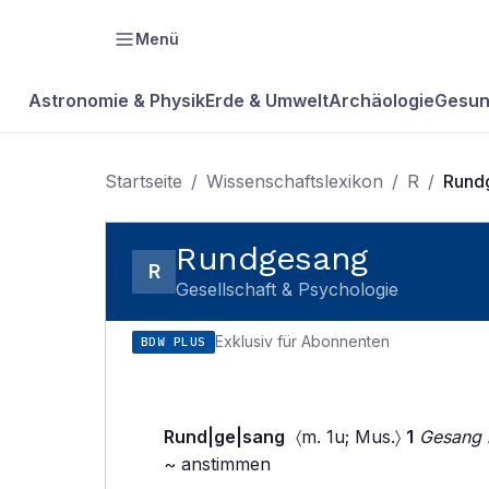
Menü
Astronomie & Physik
Erde & Umwelt
Archäologie
Gesun
Startseite
/
Wissenschaftslexikon
/
R
/
Rund
Rundgesang
R
Gesellschaft & Psychologie
Exklusiv für Abonnenten
BDW PLUS
Rund|ge|sang
〈m. 1u; Mus.〉
1
Gesang i
~ anstimmen