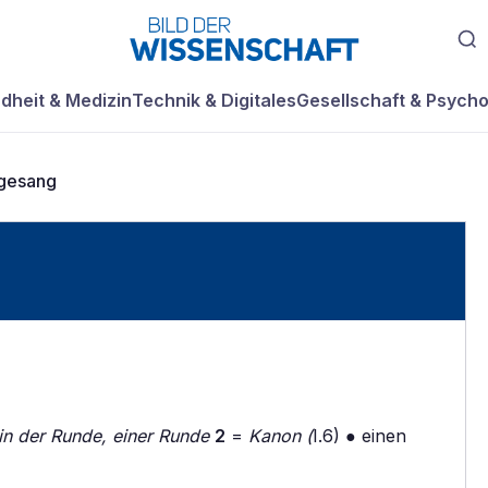
dheit & Medizin
Technik & Digitales
Gesellschaft & Psycho
gesang
n der Runde, einer Runde
2
=
Kanon (
I.6) ● einen