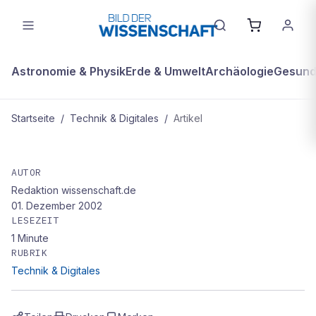
Astronomie & Physik
Erde & Umwelt
Archäologie
Gesundh
Startseite
/
Technik & Digitales
/
Artikel
TECHNIK & DIGITALES
Ruhe in der Luft
AUTOR
Redaktion wissenschaft.de
01. Dezember 2002
LESEZEIT
1
Minute
RUBRIK
Technik & Digitales