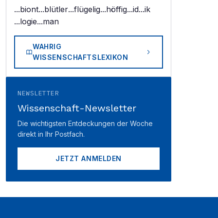
...biont
...blütler
...flügelig
...höffig
...id
...ik
...logie
...man
WAHRIG
WISSENSCHAFTSLEXIKON
NEWSLETTER
Wissenschaft-Newsletter
Die wichtigsten Entdeckungen der Woche
direkt in Ihr Postfach.
JETZT ANMELDEN