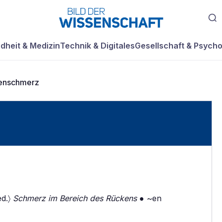
dheit & Medizin
Technik & Digitales
Gesellschaft & Psycho
enschmerz
ed.〉
Schmerz im Bereich des Rückens
● ~en