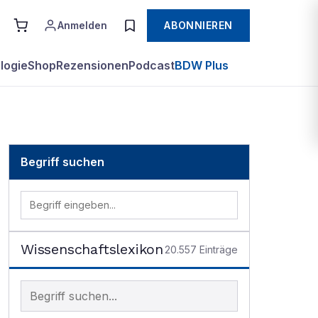
Anmelden
ABONNIEREN
logie
Shop
Rezensionen
Podcast
BDW Plus
Begriff suchen
Wissenschaftslexikon
20.557
Einträge
Begriff im Lexikon suchen