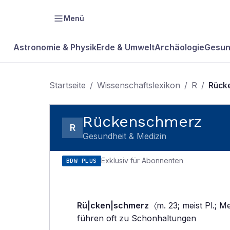
Menü
Astronomie & Physik
Erde & Umwelt
Archäologie
Gesun
Startseite
/
Wissenschaftslexikon
/
R
/
Rück
Rückenschmerz
R
Gesundheit & Medizin
Exklusiv für Abonnenten
BDW PLUS
Rü|cken|schmerz
〈m. 23; meist Pl.; M
führen oft zu Schonhaltungen