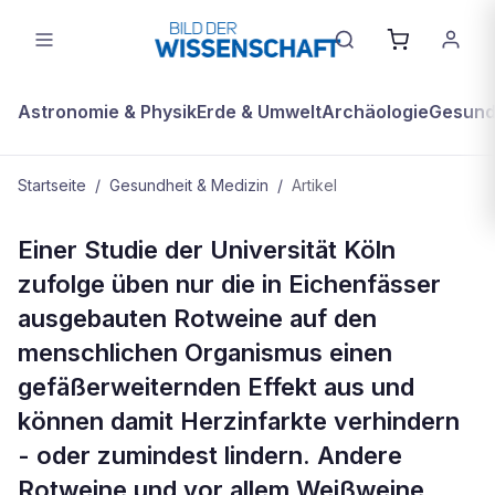
Astronomie & Physik
Erde & Umwelt
Archäologie
Gesundh
Startseite
/
Gesundheit & Medizin
/
Artikel
GESUNDHEIT & MEDIZIN
Einer Studie der Universität Köln
Rotwein gegen Herzinfarkt
zufolge üben nur die in Eichenfässer
ausgebauten Rotweine auf den
menschlichen Organismus einen
gefäßerweiternden Effekt aus und
können damit Herzinfarkte verhindern
- oder zumindest lindern. Andere
Rotweine und vor allem Weißweine