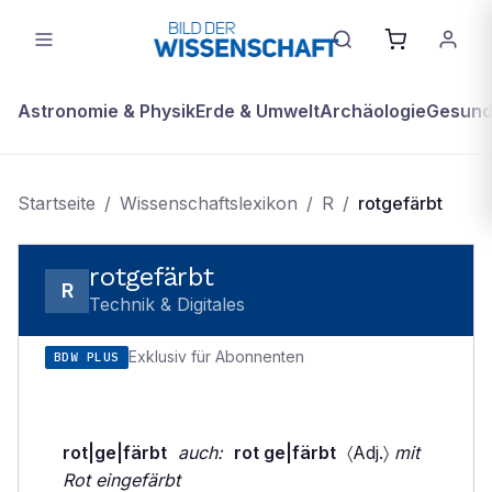
Astronomie & Physik
Erde & Umwelt
Archäologie
Gesundh
Startseite
/
Wissenschaftslexikon
/
R
/
rotgefärbt
rotgefärbt
R
Technik & Digitales
Exklusiv für Abonnenten
BDW PLUS
rot|ge|färbt
auch:
rot ge|färbt
〈Adj.〉
mit
Rot eingefärbt