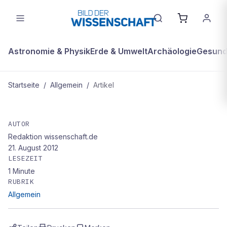
Astronomie & Physik
Erde & Umwelt
Archäologie
Gesundh
Startseite
/
Allgemein
/
Artikel
ALLGEMEIN
Rot – gelb – blau: Die Farben der
AUTOR
Redaktion wissenschaft.de
Evakuierung
21. August 2012
LESEZEIT
1
Minute
RUBRIK
Allgemein