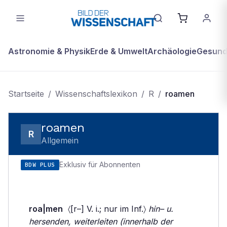
Astronomie & Physik
Erde & Umwelt
Archäologie
Gesundh
Startseite
/
Wissenschaftslexikon
/
R
/
roamen
roamen
R
Allgemein
Exklusiv für Abonnenten
BDW PLUS
roa|men
〈[r–] V. i.; nur im Inf.〉
hin– u.
hersenden, weiterleiten (innerhalb der