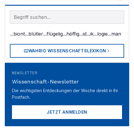
Begriff im Lexikon suchen
...biont
...blütler
...flügelig
...höffig
...id
...ik
...logie
...man
WAHRIG WISSENSCHAFTSLEXIKON
NEWSLETTER
Wissenschaft-Newsletter
Die wichtigsten Entdeckungen der Woche direkt in Ihr
Postfach.
JETZT ANMELDEN