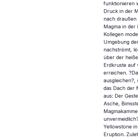
funktionieren
Druck in der 
nach draußen 
Magma in der E
Kollegen model
Umgebung der
nachströmt, lö
über der heiße
Erdkruste auf
erreichen. ?Da
ausgleichen?, s
das Dach der 
aus: Der Gest
Asche, Bimsst
Magmakammern 
unvermeidlich?
Yellowstone in
Eruption. Zule