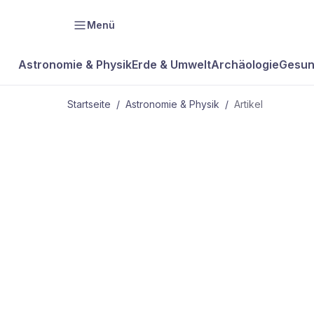
Menü
Astronomie & Physik
Erde & Umwelt
Archäologie
Gesun
Startseite
/
Astronomie & Physik
/
Artikel
ASTRONOMIE & PHYSIK
Risse im
Deckel