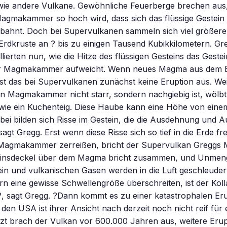
 wie andere Vulkane. Gewöhnliche Feuerberge brechen aus
Magmakammer so hoch wird, dass sich das flüssige Gestein
bahnt. Doch bei Supervulkanen sammeln sich viel größer
rdkruste an ? bis zu einigen Tausend Kubikkilometern. Gr
lierten nun, wie die Hitze des flüssigen Gesteins das Gestei
 Magmakammer aufweicht. Wenn neues Magma aus dem E
st das bei Supervulkanen zunächst keine Eruption aus. Wei
n Magmakammer nicht starr, sondern nachgiebig ist, wölbt 
 wie ein Kuchenteig. Diese Haube kann eine Höhe von eine
bei bilden sich Risse im Gestein, die die Ausdehnung und 
agt Gregg. Erst wenn diese Risse sich so tief in die Erde fr
Magmakammer zerreißen, bricht der Supervulkan Greggs M
einsdeckel über dem Magma bricht zusammen, und Unmen
ein und vulkanischen Gasen werden in die Luft geschleude
eine gewisse Schwellengröße überschreiten, ist der Koll
, sagt Gregg. ?Dann kommt es zu einer katastrophalen Eru
 den USA ist ihrer Ansicht nach derzeit noch nicht reif für
tzt brach der Vulkan vor 600.000 Jahren aus, weitere Eru