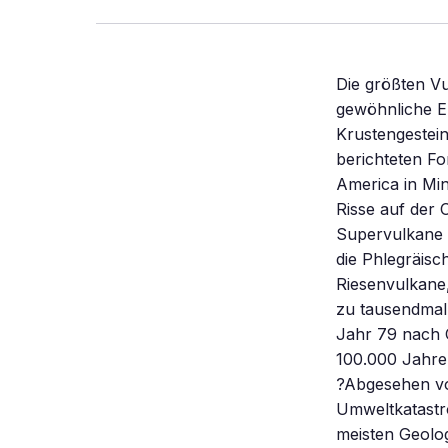
Die größten V
gewöhnliche E
Krustengestei
berichteten Fo
America in Min
Risse auf der 
Supervulkane 
die Phlegräisc
Riesenvulkane
zu tausendmal 
Jahr 79 nach C
100.000 Jahre
?Abgesehen vo
Umweltkatastro
meisten Geolo