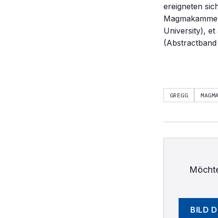
ereigneten sic
Magmakammer n
University), e
(Abstractband 
GREGG
MAGM
Möchte
BILD 