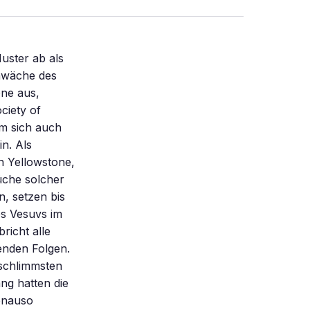
uster ab als
hwäche des
one aus,
ciety of
em sich auch
n. Als
n Yellowstone,
üche solcher
, setzen bis
es Vesuvs im
richt alle
enden Folgen.
 schlimmsten
ng hatten die
enauso