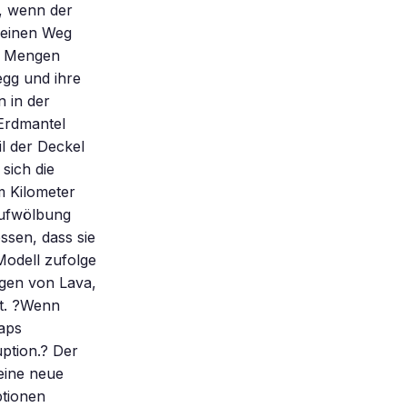
, wenn der
 einen Weg
e Mengen
egg und ihre
n in der
rdmantel
l der Deckel
sich die
m Kilometer
Aufwölbung
essen, dass sie
odell zufolge
gen von Lava,
rt. ?Wenn
aps
ption.? Der
 eine neue
ptionen