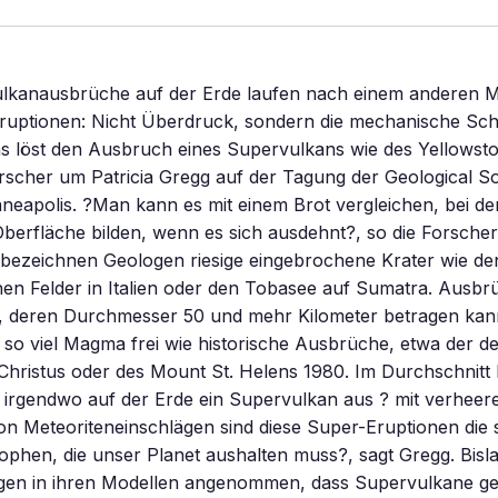
ulkanausbrüche auf der Erde laufen nach einem anderen M
ruptionen: Nicht Überdruck, sondern die mechanische Sc
ns löst den Ausbruch eines Supervulkans wie des Yellowst
rscher um Patricia Gregg auf der Tagung der Geological So
neapolis. ?Man kann es mit einem Brot vergleichen, bei d
Oberfläche bilden, wenn es sich ausdehnt?, so die Forscheri
bezeichnen Geologen riesige eingebrochene Krater wie de
hen Felder in Italien oder den Tobasee auf Sumatra. Ausbr
, deren Durchmesser 50 und mehr Kilometer betragen kann
so viel Magma frei wie historische Ausbrüche, etwa der d
hristus oder des Mount St. Helens 1980. Im Durchschnitt b
 irgendwo auf der Erde ein Supervulkan aus ? mit verheer
n Meteoriteneinschlägen sind diese Super-Eruptionen die
phen, die unser Planet aushalten muss?, sagt Gregg. Bisla
gen in ihren Modellen angenommen, dass Supervulkane g