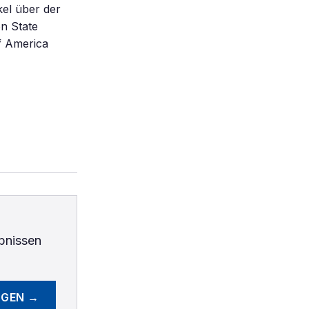
kel über der
n State
of America
bnissen
EGEN →