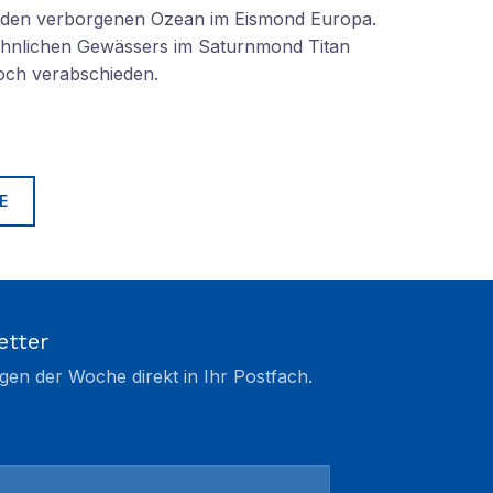
n den verborgenen Ozean im Eismond Europa.
 ähnlichen Gewässers im Saturnmond Titan
doch verabschieden.
E
etter
gen der Woche direkt in Ihr Postfach.