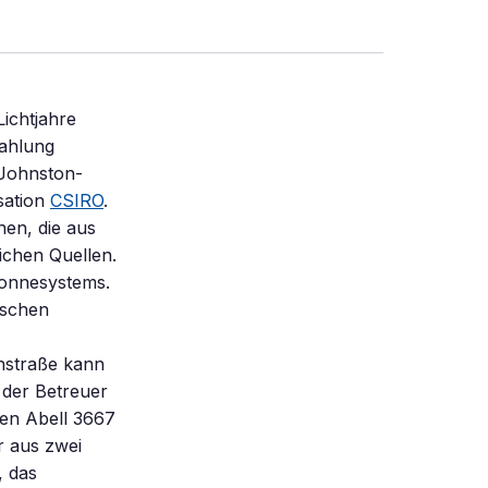
ichtjahre
rahlung
 Johnston-
sation
CSIRO
.
hen, die aus
ichen Quellen.
Sonnesystems.
ischen
hstraße kann
r der Betreuer
fen Abell 3667
r aus zwei
, das