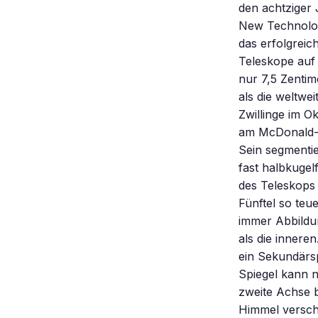
den achtziger 
New Technolog
das erfolgreic
Teleskope auf 
nur 7,5 Zenti
als die weltwe
Zwillinge im 
am McDonald-O
Sein segmentie
fast halbkuge
des Teleskops 
Fünftel so teu
immer Abbildun
als die innere
ein Sekundärsp
Spiegel kann 
zweite Achse b
Himmel verschi