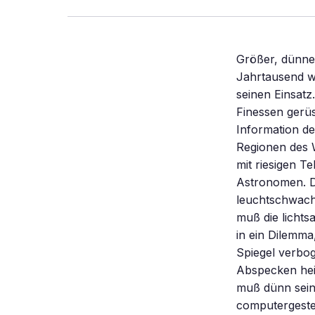
Größer, dünner
Jahrtausend wa
seinen Einsatz
Finessen gerüs
Information de
Regionen des W
mit riesigen T
Astronomen. D
leuchtschwache
muß die lichts
in ein Dilemma
Spiegel verbog
Abspecken heiß
muß dünn sein,
computergesteu