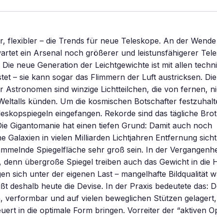
, flexibler – die Trends für neue Teleskope. An der Wend
rtet ein Arsenal noch größerer und leistunsfähigerer Tel
. Die neue Generation der Leichtgewichte ist mit allen tech
tet – sie kann sogar das Flimmern der Luft austricksen. Die
r Astronomen sind winzige Lichtteilchen, die von fernen, 
eltalls künden. Um die kosmischen Botschafter festzuhalt
eleskopspiegeln eingefangen. Rekorde sind das tägliche Brot
ie Gigantomanie hat einen tiefen Grund: Damit auch noch
 Galaxien in vielen Milliarden Lichtjahren Entfernung sich
ammelnde Spiegelfläche sehr groß sein. In der Vergangenhe
, denn übergroße Spiegel treiben auch das Gewicht in die 
en sich unter der eigenen Last – mangelhafte Bildqualität w
t deshalb heute die Devise. In der Praxis bedeutete das: D
 verformbar und auf vielen beweglichen Stützen gelagert, 
ert in die optimale Form bringen. Vorreiter der “aktiven O