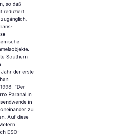
n, so daß
t reduziert
 zugänglich.
lians-
ise
hemische
melsobjekte.
nte Southern
m
 Jahr der erste
chen
/1998, “Der
rro Paranal in
ausendwende in
 voneinander zu
n. Auf diese
 Metern
sich ESO-