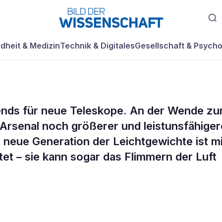
dheit & Medizin
Technik & Digitales
Gesellschaft & Psycho
Trends für neue Teleskope. An der Wende z
 blicken zum
Arsenal noch größerer und leistunsfähiger
 neue Generation der Leichtgewichte ist mi
et – sie kann sogar das Flimmern der Luft