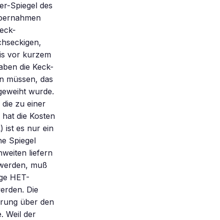
er-Spiegel des
übernahmen
Keck-
chseckigen,
is vor kurzem
aben die Keck-
en müssen, das
geweiht wurde.
die zu einer
hat die Kosten
 ist es nur ein
he Spiegel
weiten liefern
t werden, muß
ige HET-
erden. Die
erung über den
. Weil der