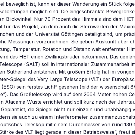
l beweglich ist, kann er dieser Wanderung ein Stück folge
elichtungen möglich sind. Die eingeschränkte Beweglichkei
den Blickwinkel: Nur 70 Prozent des Himmels sind dem HET
t für das Projekt, an dem auch die Sternwarten der Maximi
nchen und der Universität Göttingen beteiligt sind, um präz
che Messungen vorzunehmen. Sie geben Auskunft über c
ng, Temperatur, Rotation und Distanz weit entfernter Him
wird das HET einen Zwillingsbruder bekommen. Das gepla
Telescope (SALT) soll in internationaler Zusammenarbeit i
en Sutherland entstehen. Mit großem Erfolg hat im vorigen
eter-Spiegel des Very Large Telescope (VLT) der Europäis
(ESO) sein “erstes Licht” gesehen (bild der wissenschaft 8
ese”). Das Großteleskop wird auf dem 2664 Meter hohen Ce
hen Atacama-Wüste errichtet und soll kurz nach der Jahrt
 Geplant ist, die Spiegel nicht nur einzeln und unabhängig
dern sie auch zu einem Interferometer zusammenzuschalte
n optisches Teleskop mit einem Durchmesser von rund 130
 Stärke des VLT liegt gerade in dieser Betriebsweise”, freut 