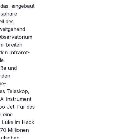
das, eingebaut
osphäre
il des
weitgehend
-Observatorium
hr breiten
den Infrarot-
ie
aße und
enden
ne-
res Teleskop,
IA-Instrument
o-Jet. Für das
r eine
n Luke im Heck
 70 Millionen
eutschen