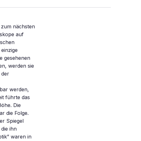
e zum nächsten
eskope auf
nischen
 einzige
nie gesehenen
en, werden sie
 der
tbar werden,
it führte das
Höhe. Die
ar die Folge.
er Spiegel
die ihn
ptik” waren in