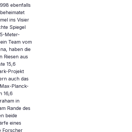
1998 ebenfalls
 beheimatet
el ins Visier
chte Spiegel
 5-Meter-
 sein Team vom
na, haben die
n Riesen aus
te 15,6
rk-Projekt
dern auch das
i Max-Planck-
n 16,6
Graham in
 am Rande des
n beide
ärfe eines
e Forscher