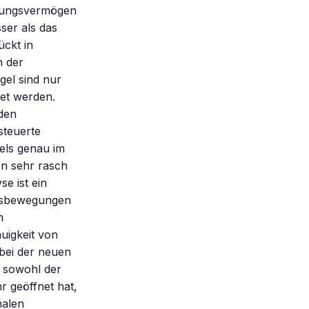
ösungsvermögen
ser als das
ckt in
n der
gel sind nur
tet werden.
 den
steuerte
els genau im
en sehr rasch
se ist ein
chsbewegungen
m
uigkeit von
bei der neuen
n sowohl der
r geöffnet hat,
nalen