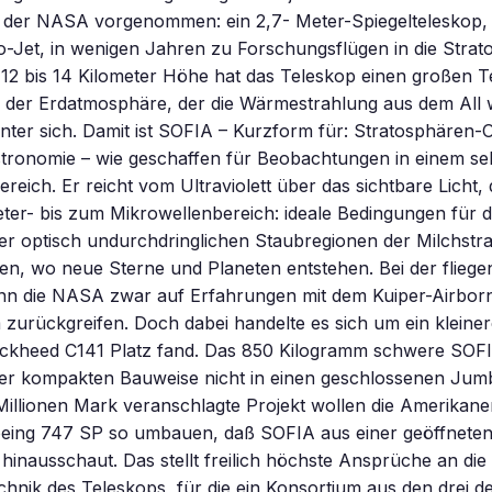
der NASA vorgenommen: ein 2,7- Meter-Spiegelteleskop, 
-Jet, in wenigen Jahren zu Forschungsflügen in die Strat
In 12 bis 14 Kilometer Höhe hat das Teleskop einen großen Te
der Erdatmosphäre, der die Wärmestrahlung aus dem All 
inter sich. Damit ist SOFIA – Kurzform für: Stratosphären
stronomie – wie geschaffen für Beobachtungen in einem se
reich. Er reicht vom Ultraviolett über das sichtbare Licht, 
ter- bis zum Mikrowellenbereich: ideale Bedingungen für d
er optisch undurchdringlichen Staubregionen der Milchstr
en, wo neue Sterne und Planeten entstehen. Bei der flieg
nn die NASA zwar auf Erfahrungen mit dem Kuiper-Airbor
zurückgreifen. Doch dabei handelte es sich um ein kleine
Lockheed C141 Platz fand. Das 850 Kilogramm schwere SOF
ner kompakten Bauweise nicht in einen geschlossenen Jumb
illionen Mark veranschlagte Projekt wollen die Amerikane
eing 747 SP so umbauen, daß SOFIA aus einer geöffnete
hinausschaut. Das stellt freilich höchste Ansprüche an die
hnik des Teleskops, für die ein Konsortium aus den drei d