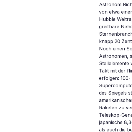
Astronom Rich
von etwa einer
Hubble Weltra
greifbare Nähe
Sternenbranche
knapp 20 Zenti
Noch einen Schr
Astronomen, st
Stellelemente 
Takt mit der 
erfolgen: 100- 
Supercomputer
des Spiegels s
amerikanischen
Raketen zu ver
Teleskop-Gene
japanische 8,3
als auch die b