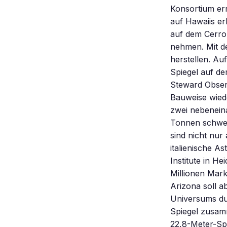
Konsortium err
auf Hawaiis er
auf dem Cerro 
nehmen. Mit de
herstellen. Au
Spiegel auf d
Steward Obser
Bauweise wied
zwei nebeneina
Tonnen schwer
sind nicht nur
italienische A
Institute in H
Millionen Mark
Arizona soll 
Universums du
Spiegel zusamm
22,8-Meter-Sp