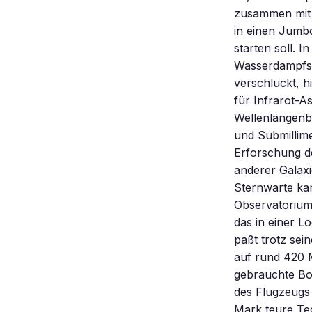
zusammen mit 
in einen Jumbo
starten soll. 
Wasserdampfs 
verschluckt, h
für Infrarot-A
Wellenlängenbe
und Submillime
Erforschung d
anderer Galaxi
Sternwarte ka
Observatorium 
das in einer 
paßt trotz sei
auf rund 420 M
gebrauchte Bo
des Flugzeugs 
Mark teure Tec