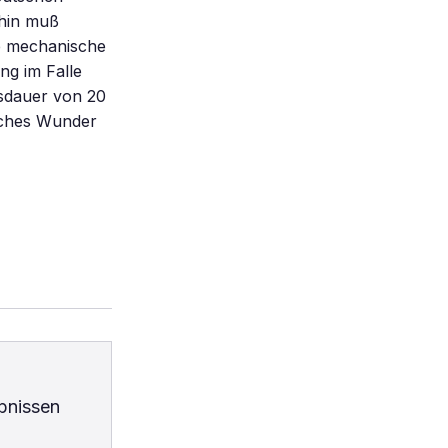
rhin muß
e mechanische
g im Falle
bsdauer von 20
sches Wunder
bnissen