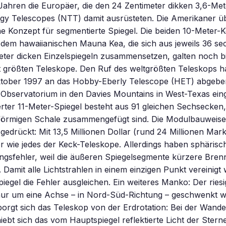
Jahren die Europäer, die den 24 Zentimeter dikken 3,6-Met
y Telescopes (NTT) damit ausrüsteten. Die Amerikaner 
he Konzept für segmentierte Spiegel. Die beiden 10-Meter-
dem hawaiianischen Mauna Kea, die sich aus jeweils 36 se
meter dicken Einzelspiegeln zusammensetzen, galten noch b
it größten Teleskope. Den Ruf des weltgrößten Teleskops h
Oktober 1997 an das Hobby-Eberly Telescope (HET) abgeb
bservatorium in den Davies Mountains in West-Texas ein
rter 11-Meter-Spiegel besteht aus 91 gleichen Sechsecken, 
lförmigen Schale zusammengefügt sind. Die Modulbauweise 
gedrückt: Mit 13,5 Millionen Dollar (rund 24 Millionen Mark)
er wie jedes der Keck-Teleskope. Allerdings haben sphärisc
gsfehler, weil die äußeren Spiegelsegmente kürzere Brenn
n. Damit alle Lichtstrahlen in einem einzigen Punkt vereinig
iegel die Fehler ausgleichen. Ein weiteres Manko: Der ries
nur um eine Achse – in Nord-Süd-Richtung – geschwenkt w
orgt sich das Teleskop von der Erdrotation: Bei der Wand
ebt sich das vom Hauptspiegel reflektierte Licht der Sterne