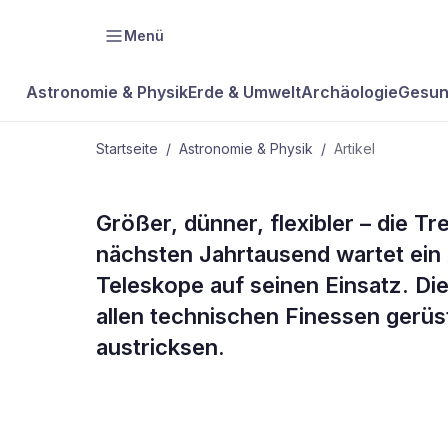
Menü
Astronomie & Physik
Erde & Umwelt
Archäologie
Gesun
Startseite
/
Astronomie & Physik
/
Artikel
ASTRONOMIE & PHYSIK
Größer, dünner, flexibler – die 
Riesenaugen
nächsten Jahrtausend wartet ein 
Teleskope auf seinen Einsatz. Die
Himmel
allen technischen Finessen gerüst
austricksen.