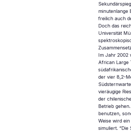
Sekundärspiege
minutenlange B
freilich auch 
Doch das reich
Universität Mü
spektroskopis
Zusammensetzu
Im Jahr 2002 
African Large 
südafrikanisch
der vier 8,2-M
Südsternwarte 
vieräugige Ri
der chilenisc
Betrieb gehen.
benutzen, son
Weise wird ei
simuliert. “Die