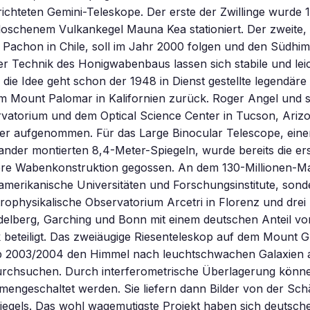
ichteten Gemini-Teleskope. Der erste der Zwillinge wurde 
loschenem Vulkankegel Mauna Kea stationiert. Der zweite,
Pachon in Chile, soll im Jahr 2000 folgen und den Südhimm
r Technik des Honigwabenbaus lassen sich stabile und lei
f die Idee geht schon der 1948 in Dienst gestellte legendäre
em Mount Palomar in Kalifornien zurück. Roger Angel und
vatorium und dem Optical Science Center in Tucson, Arizo
er aufgenommen. Für das Large Binocular Telescope, eine
nder montierten 8,4-Meter-Spiegeln, wurde bereits die ers
e Wabenkonstruktion gegossen. An dem 130-Millionen-Ma
 amerikanische Universitäten und Forschungsinstitute, son
strophysikalische Observatorium Arcetri in Florenz und dre
eidelberg, Garching und Bonn mit einem deutschen Anteil vo
 beteiligt. Das zweiäugige Riesenteleskop auf dem Mount 
ab 2003/2004 den Himmel nach leuchtschwachen Galaxien
rchsuchen. Durch interferometrische Überlagerung könne
engeschaltet werden. Sie liefern dann Bilder von der Sch
iegels. Das wohl wagemutigste Projekt haben sich deutsch