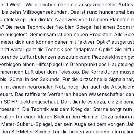
ard West. “Wir erreichen dann ein ausgezeichnetes Aufl
 bis zehn Millibogensekunden. Das ist rund hundertmal bes
umteleskop. Der direkte Nachweis von fremden Planeten rü
.” Die neue Technik der flexiblen Spiegel hat einen Boom i
 ausgelöst. Gemeinsam ist den neuen Projekten: Alle Spie
meter dick und können daher mit “aktiver Optik” ausgerüs
itt weiter geht die Technik der “adaptiven Optik”. Sie hilft
örende Luftturbulenzen auszutricksen: Piezoelektrisch ge
verbiegen einen Hilfsspiegel im Brennpunkt des Hauptspieg
flimmernden Luft über dem Teleskop. Die Korrekturen müss
bis 120mal in der Sekunde. Für die blitzschnelle Signalanaly
 mit einem neuronalen Netz nötig, der auch die Ausglei
teuert. Das raffinierte Verfahren haben Wissenschaftler de
 SDI-Projekt abgeschaut. Dort diente es dazu, die Zielgena
bessern. Die Technik aus dem Krieg der Sterne sorgt nun 
ration für einen klaren Blick in den Himmel. Dazu gehöre
-Meter-Subaru-Spiegel, der sein Auge seit dem vorigen Jah
eiden 8,1-Meter-Spiegel für die beiden von einem internatio