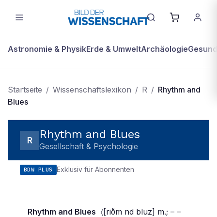
Astronomie & Physik
Erde & Umwelt
Archäologie
Gesundh
Startseite
/
Wissenschaftslexikon
/
R
/
Rhythm and
Blues
Rhythm and Blues
R
Gesellschaft & Psychologie
Exklusiv für Abonnenten
BDW PLUS
Rhythm and Blues
〈[riðm nd bluz] m.; – –