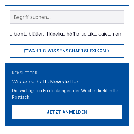
Begriff im Lexikon suchen
...biont
...blütler
...flügelig
...höffig
...id
...ik
...logie
...man
WAHRIG WISSENSCHAFTSLEXIKON
NEWSLETTER
Wissenschaft-Newsletter
Die wichtigsten Entdeckungen der Woche direkt in Ihr
Postfach.
JETZT ANMELDEN