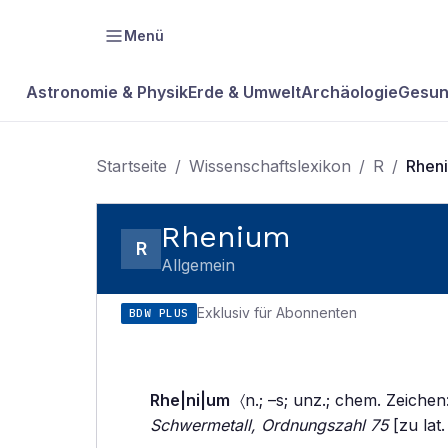
Menü
Astronomie & Physik
Erde & Umwelt
Archäologie
Gesun
Startseite
/
Wissenschaftslexikon
/
R
/
Rhen
Rhenium
R
Allgemein
Exklusiv für Abonnenten
BDW PLUS
Rhe|ni|um
〈n.; –s; unz.; chem. Zeichen
Schwermetall, Ordnungszahl 75
[zu lat