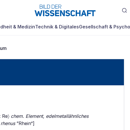
dheit & Medizin
Technik & Digitales
Gesellschaft & Psycho
ium
: Re〉
chem. Element, edelmetallähnliches
.
rhenus
”Rhein“]