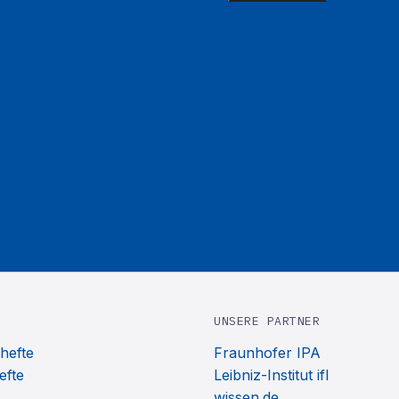
UNSERE PARTNER
hefte
Fraunhofer IPA
efte
Leibniz-Institut ifl
wissen.de