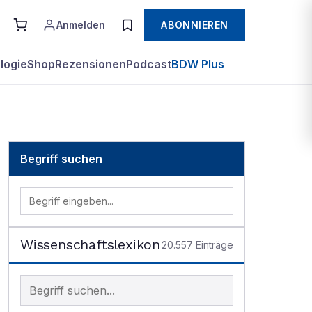
Anmelden
ABONNIEREN
logie
Shop
Rezensionen
Podcast
BDW Plus
Begriff suchen
Wissenschaftslexikon
20.557
Einträge
Begriff im Lexikon suchen