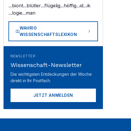
...biont
...blütler
...flügelig
...höffig
...id
...ik
...logie
...man
WAHRIG
WISSENSCHAFTSLEXIKON
NEWSLETTER
Wissenschaft-Newsletter
Die wichtigsten Entdeckungen der Woche
direkt in Ihr Postfach.
JETZT ANMELDEN