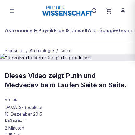
Astronomie & Physik
Erde & Umwelt
Archäologie
Gesundh
Startseite
/
Archäologie
/
Artikel
ARCHÄOLOGIE
Dieses Video zeigt Putin und
"Revolverhelden-Gang"
Medvedev beim Laufen Seite an Seite.
diagnostiziert
AUTOR
DAMALS-Redaktion
15. Dezember 2015
LESEZEIT
2
Minuten
RUBRIK