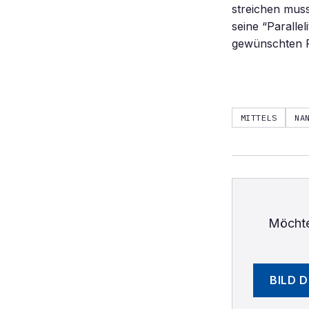
streichen muss
seine “Paralle
gewünschten R
MITTELS
NA
Möchte
BILD 