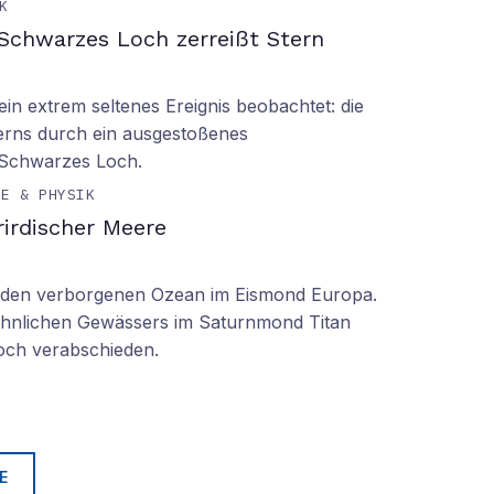
K
Schwarzes Loch zerreißt Stern
n extrem seltenes Ereignis beobachtet: die
erns durch ein ausgestoßenes
 Schwarzes Loch.
IE & PHYSIK
irdischer Meere
n den verborgenen Ozean im Eismond Europa.
 ähnlichen Gewässers im Saturnmond Titan
doch verabschieden.
E