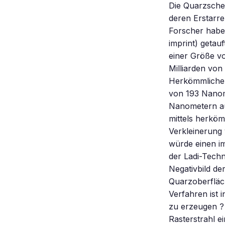
Die Quarzschei
deren Erstarre
Forscher haben
imprint) getau
einer Größe v
Milliarden von
Herkömmliche d
von 193 Nanome
Nanometern auf
mittels herköm
Verkleinerung 
würde einen im
der Ladi-Techn
Negativbild de
Quarzoberfläch
Verfahren ist
zu erzeugen ? 
Rasterstrahl e