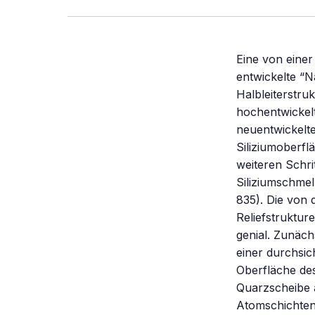
Eine von einer
entwickelte “N
Halbleiterstru
hochentwickelt
neuentwickelt
Siliziumoberfl
weiteren Schri
Siliziumschme
835). Die von
Reliefstruktur
genial. Zunäch
einer durchsic
Oberfläche des
Quarzscheibe a
Atomschichten