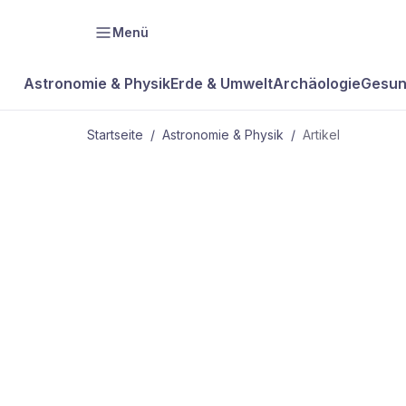
Menü
Astronomie & Physik
Erde & Umwelt
Archäologie
Gesun
Startseite
/
Astronomie & Physik
/
Artikel
ASTRONOMIE & PHYSIK
Rettet eine 
Computerind