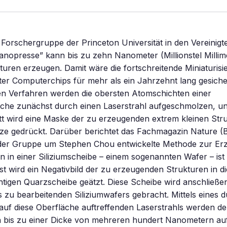
 Forschergruppe der Princeton Universität in den Vereinigt
anopresse” kann bis zu zehn Nanometer (Millionstel Millime
kturen erzeugen. Damit wäre die fortschreitende Miniaturisi
er Computerchips für mehr als ein Jahrzehnt lang gesiche
en Verfahren werden die obersten Atomschichten einer
äche zunächst durch einen Laserstrahl aufgeschmolzen, un
tt wird eine Maske der zu erzeugenden extrem kleinen Stru
lze gedrückt. Darüber berichtet das Fachmagazin Nature (
 der Gruppe um Stephen Chou entwickelte Methode zur E
en in einer Siliziumscheibe – einem sogenannten Wafer – ist
st wird ein Negativbild der zu erzeugenden Strukturen in d
htigen Quarzscheibe geätzt. Diese Scheibe wird anschließen
 zu bearbeitenden Siliziumwafers gebracht. Mittels eines d
uf diese Oberfläche auftreffenden Laserstrahls werden de
 bis zu einer Dicke von mehreren hundert Nanometern a