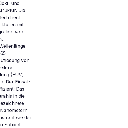
ückt, und
truktur. Die
ed direct
ukturen mit
gration von
n.
 Wellenlänge
 65
Auflösung von
eitere
hlung (EUV)
n. Der Einsatz
izient: Das
rahls in die
bezeichnete
n Nanometern
nstrahl wie der
en Schicht