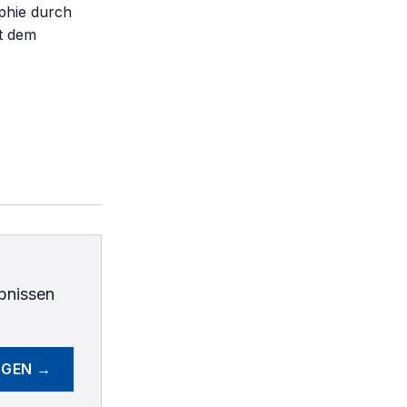
aphie durch
it dem
bnissen
EGEN →