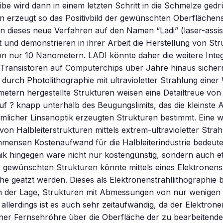
be wird dann in einem letzten Schritt in die Schmelze gedr
n erzeugt so das Positivbild der gewünschten Oberflächens
 dieses neue Verfahren auf den Namen “Ladi” (laser-assist
ft und demonstrieren in ihrer Arbeit die Herstellung von Str
on nur 10 Nanometern. LADI könnte daher die weitere Inte
 Transistoren auf Computerchips über Jahre hinaus sicher
urch Photolithographie mit ultravioletter Strahlung einer
tern hergestellte Strukturen weisen eine Detailtreue von
 ? knapp unterhalb des Beugungslimits, das die kleinste 
mlicher Linsenoptik erzeugten Strukturen bestimmt. Eine w
von Halbleiterstrukturen mittels extrem-ultravioletter Stra
mensen Kostenaufwand für die Halbleiterindustrie bedeute
ik hingegen wäre nicht nur kostengünstig, sondern auch eff
r gewünschten Strukturen könnte mittels eines Elektronenst
e geätzt werden. Dieses als Elektronenstrahllithographie 
 in der Lage, Strukturen mit Abmessungen von nur wenige
allerdings ist es auch sehr zeitaufwändig, da der Elektrone
iner Fernsehröhre über die Oberfläche der zu bearbeitend