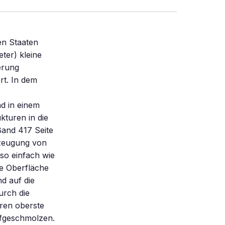
en Staaten
ter) kleine
erung
rt. In dem
d in einem
kturen in die
Band 417 Seite
rzeugung von
 so einfach wie
ie Oberfläche
d auf die
urch die
ren oberste
ufgeschmolzen.