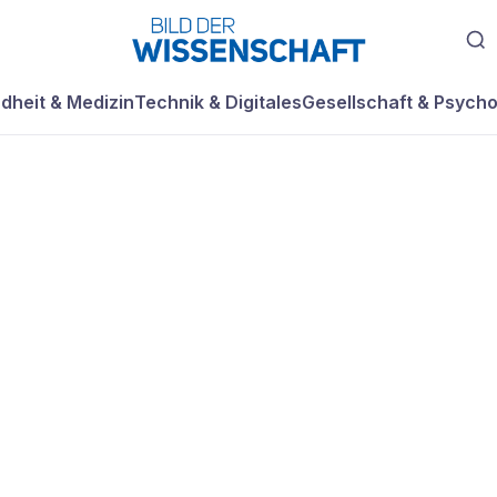
dheit & Medizin
Technik & Digitales
Gesellschaft & Psycho
Nanopresse die
ustrie?