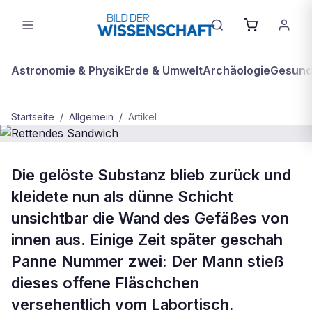
Astronomie & Physik
Erde & Umwelt
Archäologie
Gesundh
Startseite
/
Allgemein
/
Artikel
ALLGEMEIN
Die gelöste Substanz blieb zurück und
Rettendes Sandwich
kleidete nun als dünne Schicht
unsichtbar die Wand des Gefäßes von
innen aus. ­Einige Zeit später geschah
Panne Nummer zwei: Der Mann stieß
dieses offene Fläschchen
versehentlich vom Labortisch.