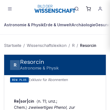
Astronomie & Physik
Erde & Umwelt
Archäologie
Gesundh
Startseite
/
Wissenschaftslexikon
/
R
/
Resorcin
Resorcin
R
Astronomie & Physik
Exklusiv für Abonnenten
BDW PLUS
Re|sor|cin
〈n. 11; unz.;
Chem.〉
zweiwertiges Phenol, zur