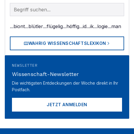
Begriff im Lexikon suchen
...biont
...blütler
...flügelig
...höffig
...id
...ik
...logie
...man
WAHRIG WISSENSCHAFTSLEXIKON
NEWSLETTER
Wissenschaft-Newsletter
Die wichtigsten Entdeckungen der Woche direkt in Ihr
Postfach.
JETZT ANMELDEN