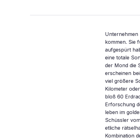
Unternehmen Sie mit uns eine aufregende Expedition, bei der Sie der Sonne ganz nah kommen. Sie führt durch riesige Tornados, die Forscher erst im vergangenen Sommer aufgespürt haben und endet tief im Inneren des brodelnden Plasmaballs. Wer jemals eine totale Sonnenfinsternis erlebt hat, wird dieses Schauspiel nie vergessen: Kaum hat der Mond die Sonne bedeckt, herrscht mitten am Tag tiefe Dämmerung. Zwar erscheinen beide Körper am Himmel gleich groß, doch das ist eine Täuschung. Denn die viel größere Sonne ist auch viel weiter entfernt. Durchschnittlich 149,6 Millionen Kilometer oder 23 481 Erdradien sind es bis dorthin. Die Mondfahrer mussten dagegen bloß 60 Erdradien weit zum Erdtrabanten reisen. Trotz des großen Abstands hat die Erforschung der Sonne in den vergangenen Jahren enorme Fortschritte gemacht. „Wir leben im goldenen Zeitalter der Sonnenforschung”, sagt der Astrophysiker Manfred Schüssler vom Max-Planck-Institut für Sonnensystemforschung. „Wir verstehen nun etliche rätselhafte Vorgänge auf der Sonne viel besser. Das liegt vor allem an der Kombination der schärferen Bilder von neuen Sonnenobservatorien mit mittlerweile deutlich besseren Computersimulationen.” Eine virtuelle Expedition bild der wissenschaft möchte Sie auf eine virtuelle Reise zur Sonne einladen. Dabei wird es auch um die Liaison unseres Heimatplaneten mit seinem Tagesgestirn gehen: Wie steht es beispielsweise um die Wirkung der Sonne auf das irdische Klima? Wissenschaftler haben historische Wetterdaten analysiert, die Hinweise darauf geben. Und es wird vom „Weltraumwetter” die Rede sein, das Satelliten und Astronauten in Gefahr bringen kann. Diese Kapriolen sind eine Folge des Zusammenspiels zwis