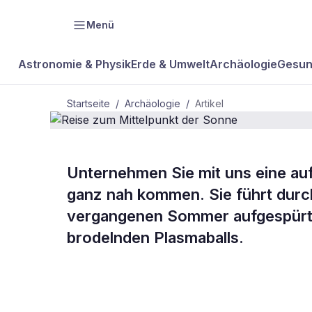
Menü
Astronomie & Physik
Erde & Umwelt
Archäologie
Gesun
Startseite
/
Archäologie
/
Artikel
ARCHÄOLOGIE
Unternehmen Sie mit uns eine auf
Reise zum M
ganz nah kommen. Sie führt durch
vergangenen Sommer aufgespürt h
Sonne
brodelnden Plasmaballs.