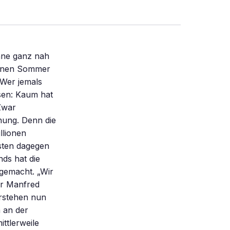
enaktivität und vergleichsweise milder Winter sind harte Winter in Europa wieder häufiger geworden. Bei geringer Sonnenaktivität ist die durchschnittliche Wintertemperatur beispielsweise in Großbritannien ungefähr ein halbes Grad niedriger als sonst. Dieser Zusammenhang gilt aber nur für die Winter in England und Mitteleuropa. Die Ursache dafür sind vermutlich Veränderungen der Winde in den unteren Luftschichten, der Troposphäre. Heizt sich die darüber gelegene Stratosphäre nur schwach auf, dann könnten die milden atlantischen Winde in der Troposphäre abreißen, spekulieren die Forscher. Mitteleuropa samt der britischen Inseln wäre dann den kalten Winden aus dem Nordosten ausgeliefert. Der genaue Wirkmechanismus ist allerdings noch unklar. „Der Zusammenhang zwischen Sonnenaktivität und kalten Wintern in Europa war erst erkennbar, nachdem wir den überlagerten Trend der globalen Erwärmung herausgerechnet hatten”, stellt Solanki klar. Die Studie widerspricht also nicht der globalen Erwärmung. Außerdem sind die Resultate statistischer Natur, sie deuten also lediglich auf einen Trend hin. Im Einzelfall kann es auch ganz anders kommen: 1685, mitten im Maunder-Minimum, belegen die britischen Wetterdaten den wärmsten Winter seit Jahrhunderten. „Eine geringe Sonnenaktivität bedeutet also nicht automatisch tiefere Wintertemperaturen”, sagt Solanki. „Die Umkehrung gilt dagegen immer: Außerordentlich kalte Winter gibt es nur dann, wenn die Sonnenakt